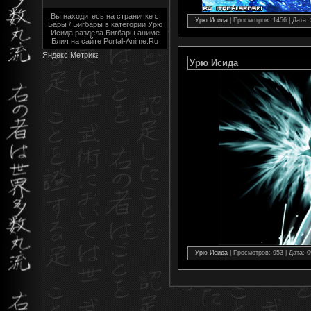
Вы находитесь на страничке с
Урю Исида
| Просмотров: 1456 | Дата:
Бары / Бигбары в категории Урю
Исида раздела Бигбары аниме
Блич на сайте Portal-Anime.Ru
Урю Исида
Урю Исида
| Просмотров: 953 | Дата:
0