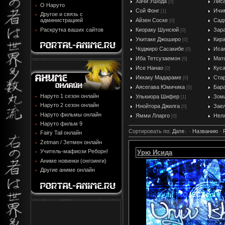
Хачи Ушода
Лис
[0]
О Наруто
Сой Фонг
Ичи
[1]
Другое и связь с
Айзен Соске
Сад
администрацией
[0]
Раскрутка ваших сайтов
Киораку Шунсюй
Зар
[0]
Укитаке Джоширо
Кир
[0]
Чоджиро Сасакибе
Иса
[0]
Иба Тетсузаемон
Мат
[0]
Исе Нанао
Кус
[0]
Иккаку Мадараме
Стар
[0]
Аясегава Юмичика
Бара
[0]
Наруто 1 сезон онлайн
Улькиора Шифер
Зом
[1]
Наруто 2 сезон онлайн
Ннойтора Джилга
Заел
[0]
Наруто фильмы онлайн
Ямми Лларго
Нел
[0]
Наруто фильм 9
Сортировать по
:
Дате
·
Названию
·
Fairy Tail онлайн
Zetman / Зетмен онлайн
Учитель-мафиози Реборн!
Урю Исида
Аниме новинки (онгоинги)
Другие аниме онлайн