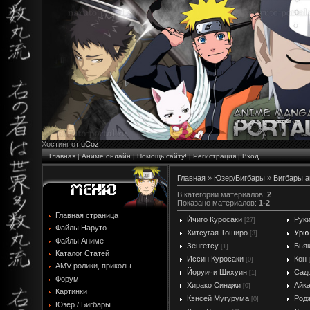
Хостинг от
uCoz
Главная
|
Аниме онлайн
|
Помощь сайту!
|
Регистрация
|
Вход
Главная
»
Юзер/Бигбары
»
Бигбары а
В категории материалов
:
2
Показано материалов
:
1-2
Главная страница
И́чиго Куросаки
Руки
[27]
Файлы Наруто
Хитсугая Тоширо
Урю
[3]
Файлы Аниме
Зенгетсу
Бьяк
[1]
Каталог Статей
Иссин Куросаки
Кон
[0]
AMV ролики, приколы
Йоруичи Шихуин
Сад
[1]
Форум
Хирако Синджи
Айк
[0]
Картинки
Кэнсей Мугурума
Род
[0]
Юзер / Бигбары