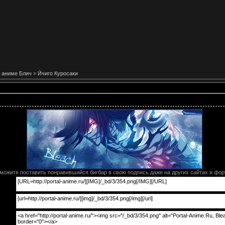
 аниме Блич
»
И́чиго Куросаки
можите поставить понравившийся бигбар в свою подпись даже на других сайтах и фор