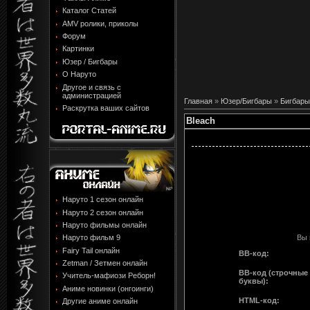
Каталог Статей
AMV ролики, приколы
Форум
Картинки
Юзер / Бигбары
О Наруто
Другое и связь с
администрацией
Главная
»
Юзер/Бигбары
»
Бигбары
Раскрутка ваших сайтов
Bleach
Наруто 1 сезон онлайн
Наруто 2 сезон онлайн
Наруто фильмы онлайн
Вы 
Наруто фильм 9
Fairy Tail онлайн
BB-код:
Zetman / Зетмен онлайн
BB-код (строчные
Учитель-мафиози Реборн!
буквы):
Аниме новинки (онгоинги)
HTML-код:
Другие аниме онлайн