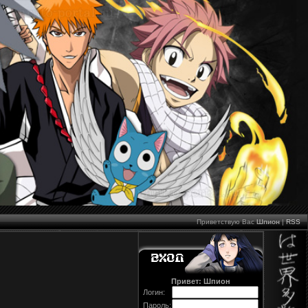
Приветствую Вас
Шпион
|
RSS
Привет: Шпион
Логин:
Пароль: