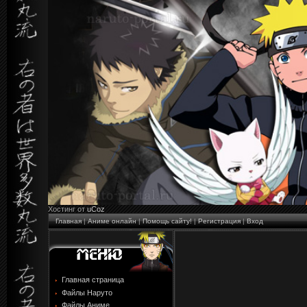
Хостинг от
uCoz
Главная
|
Аниме онлайн
|
Помощь сайту!
|
Регистрация
|
Вход
Главная страница
Файлы Наруто
Файлы Аниме