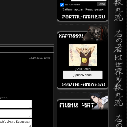
запомнить
Забыл пароль
|
Регистрация
14.10.2011, 10:56
[
Soul Eater
]
умах.