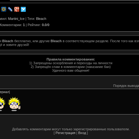
авил
:
Martini_Ice
|
Теги
:
Bleach
Комментарии
:
1
|
Рейтинг
:
0.0
/
0
ти
Bleach
бесплатно, или другие
Bleach
в соответствующем разделе. После того как вз
ё и зовите друзей!
Правила комментирования:
1) Запрещены оскорбления и переходы на личности
2) Запрещён спам в комментарии (наказание бан)
Удачного вам общения!
Порядок вывода
ериал
]
Добавлять комментарии могут только зарегистрированные пользователи.
[
Регистрация
|
Вход
]