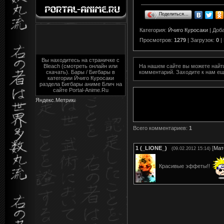
Поделиться…
Категория
:
И́чиго Куросаки
|
Доб
Просмотров
:
1279
|
Загрузок
:
0
|
Вы находитесь на страничке с
На нашем сайте вы можете най
Bleach (смотреть онлайн или
комментарий. Заходите к нам ещ
скачать). Бары / Бигбары в
категории И́чиго Куросаки
раздела Бигбары аниме Блич на
сайте Portal-Anime.Ru
Всего комментариев
:
1
1
(_LIONE_)
[
Мат
(09.02.2012 15:14)
Красивые эффеты!!