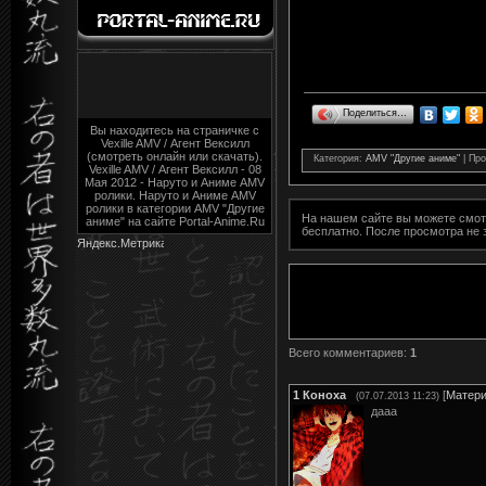
Поделиться…
Вы находитесь на страничке с
Vexille AMV / Агент Вексилл
(смотреть онлайн или скачать).
Категория
:
AMV "Другие аниме"
|
Про
Vexille AMV / Агент Вексилл - 08
Мая 2012 - Наруто и Аниме AMV
ролики. Наруто и Аниме AMV
ролики в категории AMV "Другие
На нашем сайте вы можете смо
аниме" на сайте Portal-Anime.Ru
бесплатно. После просмотра не
Всего комментариев
:
1
1
Коноха
[
Матер
(07.07.2013 11:23)
дааа