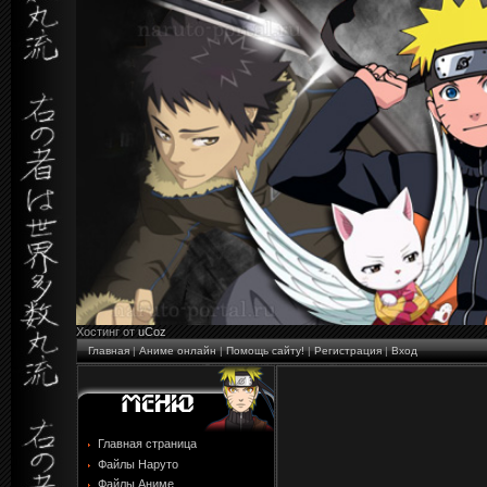
Хостинг от
uCoz
Главная
|
Аниме онлайн
|
Помощь сайту!
|
Регистрация
|
Вход
Главная страница
Файлы Наруто
Файлы Аниме