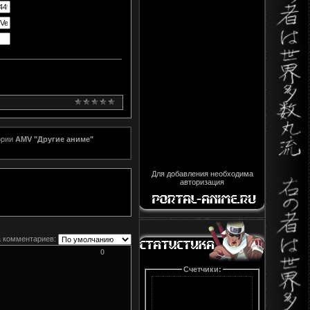
гории
AMV "Другие аниме"
Для добавления необходима
авторизация
 комментариев:
0
Счетчики: