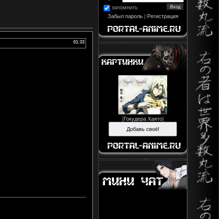
запомнить
Забыл пароль
|
Регистрация
01:33
[
Гокудера Хаято
]