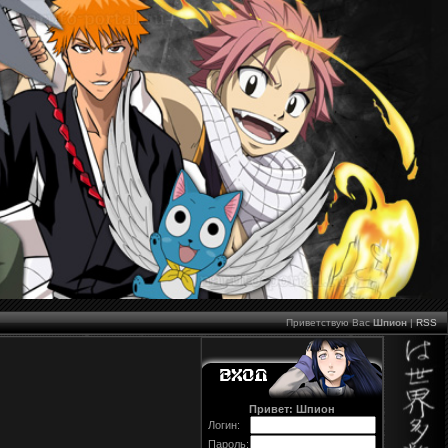
Приветствую Вас
Шпион
|
RSS
Привет: Шпион
Логин:
Пароль: