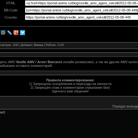
HTML
BB-Code
Ссылка
смотров
: 1192 |
Добавил
:
Коноха
|
Рейтинг
:
0.0
/
0
треть AMV
Vexille AMV / Агент Вексилл
онлайн ролик(клип), а так же другие AMV кате
 забываем оставить комментарий.
Правила комментирования:
1) Запрещены оскорбления и переходы на личности
2) Запрещён спам в комментарии (наказание бан)
Удачного вам общения!
Порядок вывода
иал
]