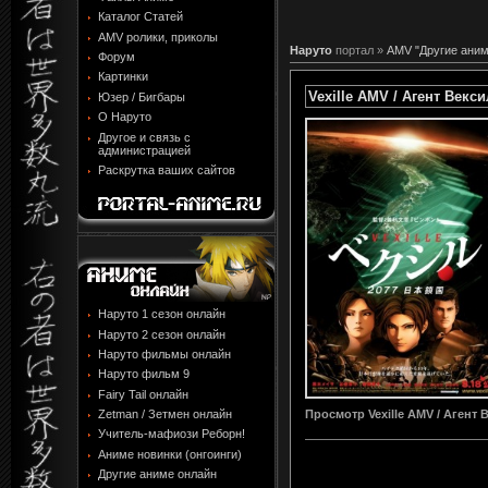
Каталог Статей
AMV ролики, приколы
Наруто
портал »
AMV "Другие аним
Форум
Картинки
Vexille AMV / Агент Векс
Юзер / Бигбары
О Наруто
Другое и связь с
администрацией
Раскрутка ваших сайтов
Наруто 1 сезон онлайн
Наруто 2 сезон онлайн
Наруто фильмы онлайн
Наруто фильм 9
Fairy Tail онлайн
Просмотр
Vexille AMV / Агент
Zetman / Зетмен онлайн
Учитель-мафиози Реборн!
Аниме новинки (онгоинги)
Другие аниме онлайн