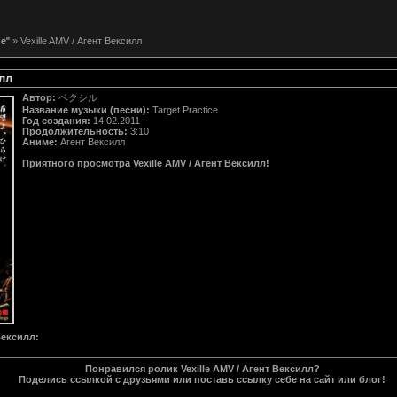
е"
» Vexille AMV / Агент Вексилл
илл
Автор:
ベクシル
Название музыки (песни):
Target Practice
Год создания:
14.02.2011
Продолжительность:
3:10
Аниме:
Агент Вексилл
Приятного просмотра Vexille AMV / Агент Вексилл!
 Вексилл
:
Понравился ролик Vexille AMV / Агент Вексилл?
Поделись ссылкой с друзьями или поставь ссылку себе на сайт или блог!