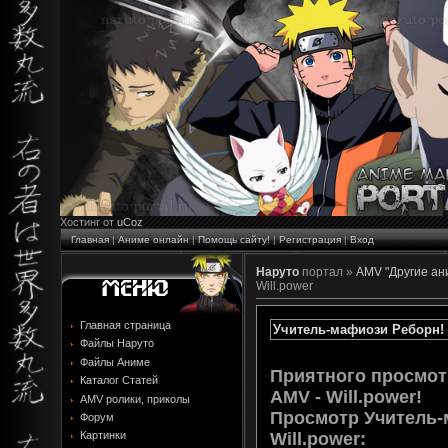
Хостинг от
uCoz
Главная
|
Аниме онлайн
|
Помощь сайту!
|
Регистрация
|
Вход
Наруто
портал »
AMV "Другие ан
Will.power
Главная страница
Учитель-мафиози Реборн! 
Файлы Наруто
Файлы Аниме
Приятного просмот
Каталог Статей
AMV - Will.power!
AMV ролики, приколы
Просмотр
Учитель-
Форум
Will.power
:
Картинки