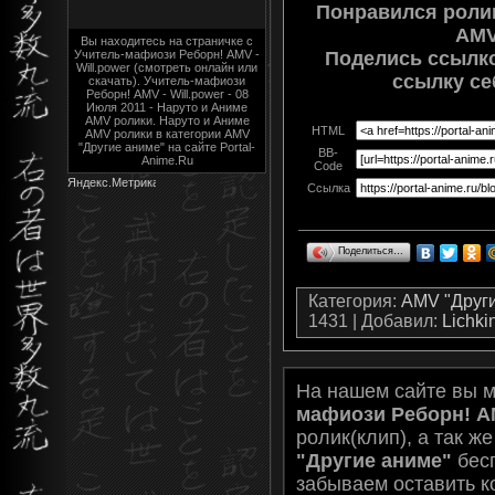
Понравился роли
AMV
Вы находитесь на страничке с
Поделись ссылко
Учитель-мафиози Реборн! AMV -
Will.power (смотреть онлайн или
ссылку се
скачать). Учитель-мафиози
Реборн! AMV - Will.power - 08
Июля 2011 - Наруто и Аниме
AMV ролики. Наруто и Аниме
HTML
AMV ролики в категории AMV
"Другие аниме" на сайте Portal-
BB-
Anime.Ru
Code
Ссылка
Поделиться…
Категория
:
AMV "Друг
1431 |
Добавил
:
Lichki
На нашем сайте вы 
мафиози Реборн! AM
ролик(клип), а так ж
"Другие аниме"
бесп
забываем оставить к