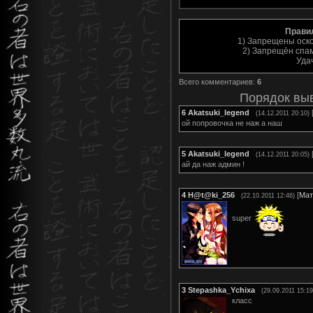
Прави
1) Запрещены оск
2) Запрещён спам
Уда
Всего комментариев
:
6
Порядок вы
6
Akatsuki_legend
(14.12.2011 20:10)
ой попровочка не наж а наш
5
Akatsuki_legend
(14.12.2011 20:05)
ай да наж админ !
4
H@t@ki_256
[
Мат
(22.10.2011 12:46)
super
3
Stepashka_Ychixa
(29.09.2011 15:19
класс