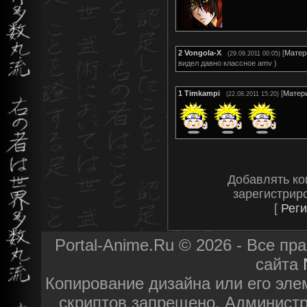
2
Vongola-X
[
Матер
(29.09.2011 00:05)
видел давно классное amv )
1
Timkampi
[
Матер
(22.08.2011 15:20)
Добавлять ко
зарегистрир
[
Реги
Portal-Anime.Ru © 2026 - Все п
сайта
Копирование дизайна или его эле
скриптов запрещено. Администра