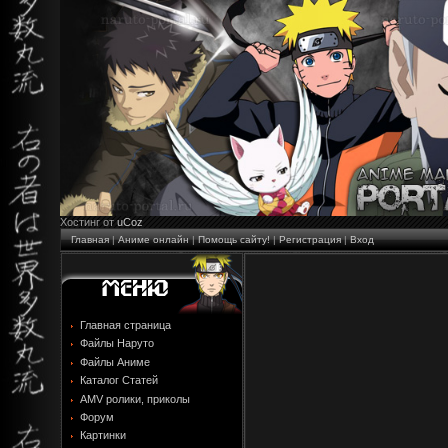
Хостинг от
uCoz
Главная
|
Аниме онлайн
|
Помощь сайту!
|
Регистрация
|
Вход
Главная страница
Файлы Наруто
Файлы Аниме
Каталог Статей
AMV ролики, приколы
Форум
Картинки