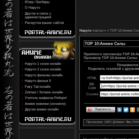
Юзер / Бигбары
О Наруто
Другое и связь с
администрацией
Раскрутка ваших сайтов
Наруто
портал »
» TOP 10:Аниме Cи
TOP 10:Аниме Cилы
Приятного просмотра TOP 10:А
Просмотр
TOP 10:Аниме Cилы
:
Наруто 1 сезон онлайн
Понравился
Поделись ссылкой с друзьями
Наруто 2 сезон онлайн
Наруто фильмы онлайн
HTML
Наруто фильм 9
BB-
Fairy Tail онлайн
Code
Zetman / Зетмен онлайн
Ссылка
Учитель-мафиози Реборн!
Аниме новинки (онгоинги)
Другие аниме онлайн
Поделиться…
Просмотров
: 1405 |
Добавил
:
Эко
|
Рейт
На нашем сайте вы можете смотр