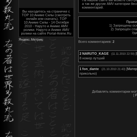
а так же другие AMV категории
бес
комментарий.
Вы находитесь на страничке с
TOP 10:Аниме Cилы (смотреть
онлайн или скачать). TOP
Прави
10:Аниме Cилы - 14 Октября
1) Запрещены оск
2010 - Наруто и Аниме AMV
2) Запрещён спа
ролики. Наруто и Аниме AMV
Уда
ролики на сайте Portal-Anime.Ru
Всего комментариев
:
2
2
NARUTO_KAGE
[
(11.11.2010 22:50)
8 номер лутший
1
fon_dante
[
Матер
(21.10.2010 21:43)
прикольно)
Добавлять комментарии мог
[
Р