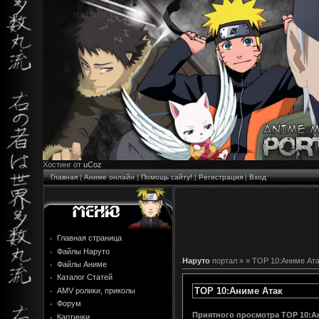
Хостинг от
uCoz
Главная
|
Аниме онлайн
|
Помощь сайту!
|
Регистрация
|
Вход
Главная страница
Файлы Наруто
Наруто
портал »
» TOP 10:Аниме Ат
Файлы Аниме
Каталог Статей
TOP 10:Аниме Атак
AMV ролики, приколы
Форум
Приятного просмотра TOP 10:А
Картинки