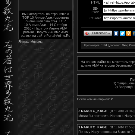
HTML
BB-
Code
Вы находитесь на страничке с
TOP 10:Аниме Атак (смотреть
Ссылка
онлайн или скачать). TOP
10:Аниме Атак - 14 Октября
2010 - Наруто и Аниме AMV
ролики. Наруто и Аниме AMV
Поделиться…
ролики на сайте Portal-Anime.Ru
Просмотров
: 1104 |
Добавил
:
Эко
|
Рейт
На нашем сайте вы можете смотр
другие AMV категории
бесплатно. 
Пр
1) Запрещены
2) Запрещён
Всего комментариев
:
2
2
NARUTO_KAGE
[
(11.11.2010 23:00)
Могли бы поставить Нагато с Нарут
1
NARUTO_KAGE
[
(11.11.2010 22:54)
Почему Наруто снова на 8 месте ?