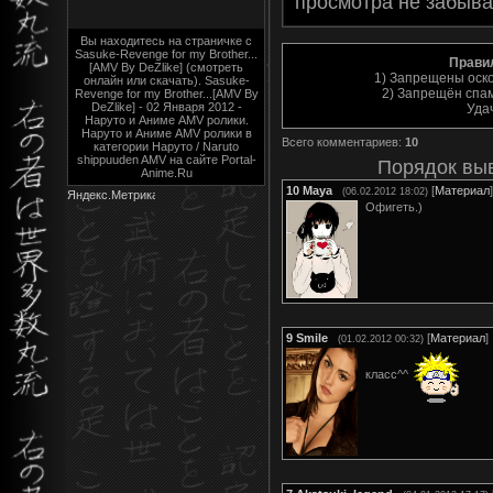
просмотра не забыва
Вы находитесь на страничке с
Sasuke-Revenge for my Brother...
Прави
[AMV By DeZlike] (смотреть
1) Запрещены оск
онлайн или скачать). Sasuke-
2) Запрещён спам
Revenge for my Brother...[AMV By
DeZlike] - 02 Января 2012 -
Уда
Наруто и Аниме AMV ролики.
Наруто и Аниме AMV ролики в
Всего комментариев
:
10
категории Наруто / Naruto
shippuuden AMV на сайте Portal-
Порядок вы
Anime.Ru
10
Maya
[
Материал
]
(06.02.2012 18:02)
Офигеть.)
9
Smile
[
Материал
]
(01.02.2012 00:32)
класс^^