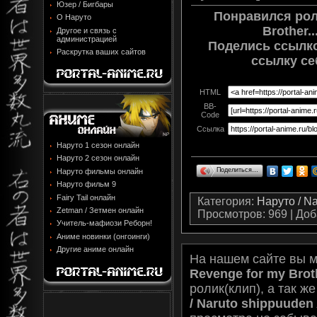
Юзер / Бигбары
Понравился рол
О Наруто
Brother.
Другое и связь с
администрацией
Поделись ссылко
Раскрутка ваших сайтов
ссылку се
HTML
BB-
Code
Ссылка
Наруто 1 сезон онлайн
Наруто 2 сезон онлайн
Поделиться…
Наруто фильмы онлайн
Наруто фильм 9
Fairy Tail онлайн
Категория
:
Наруто / N
Zetman / Зетмен онлайн
Просмотров
: 969 |
Доб
Учитель-мафиози Реборн!
Аниме новинки (онгоинги)
Другие аниме онлайн
На нашем сайте вы 
Revenge for my Broth
ролик(клип), а так ж
/ Naruto shippuude