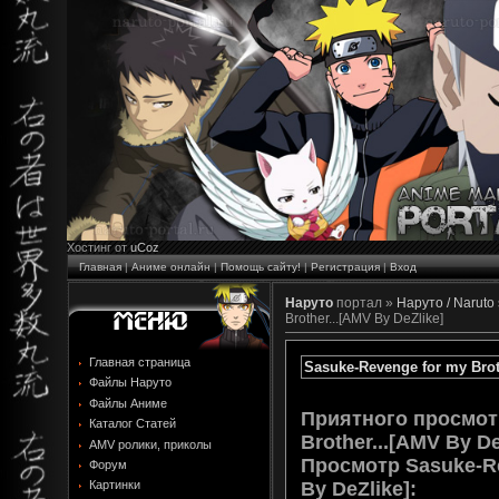
Хостинг от
uCoz
Главная
|
Аниме онлайн
|
Помощь сайту!
|
Регистрация
|
Вход
Наруто
портал »
Наруто / Naruto
Brother...[AMV By DeZlike]
Главная страница
Sasuke-Revenge for my Brot
Файлы Наруто
Файлы Аниме
Приятного просмот
Каталог Статей
Brother...[AMV By De
AMV ролики, приколы
Просмотр
Sasuke-Re
Форум
By DeZlike]
:
Картинки