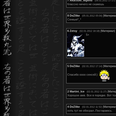
7
Akatsuki_legend
(04.01.2012 17:17)
Классно ничего не скажешь
8
DeZlike
[
Материа
(05.01.2012 05:04)
Сенкью*_*
6
Zetsy
[
Материал
]
(02.01.2012 18:18)
5+
5
DeZlike
[
Материа
(02.01.2012 17:14)
Спасибо оооо сенсей:)
2
Martini_Ice
[
Мате
(02.01.2012 11:27)
Хорошое амв. Все в порядке. Вот то
4
DeZlike
[
Материа
(02.01.2012 11:52)
хоть тут не обосрал..Постараюсь.