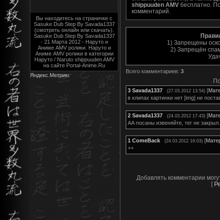
shippuuden AMV
бесплатно. По
комментарий.
Вы находитесь на страничке с
Sasuke Dub Step By Savada1337
(смотреть онлайн или скачать).
Прави
Sasuke Dub Step By Savada1337
- 21 Марта 2012 - Наруто и
1) Запрещены оск
Аниме AMV ролики. Наруто и
2) Запрещён спам
Аниме AMV ролики в категории
Уда
Наруто / Naruto shippuuden AMV
на сайте Portal-Anime.Ru
Всего комментариев
:
3
По
3
Savada1337
[
Мат
(27.03.2012 13:54)
в клипах картинки нет [img] не поста
2
Savada1337
[
Мат
(24.03.2012 17:43)
АА посаны извеняйте, тег не закрыл..
1
ComeBack
[
Мате
(24.03.2012 16:03)
++
Добавлять комментарии могу
[
Р