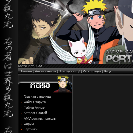
Хостинг от
uCoz
Главная
|
Аниме онлайн
|
Помощь сайту!
|
Регистрация
|
Вход
Главная страница
Файлы Наруто
Файлы Аниме
Каталог Статей
AMV ролики, приколы
Форум
Картинки