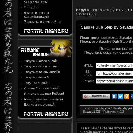
Юзер / Бигбары
О Наруто
Наруто
портал »
Наруто / Naruto
Другое и связь с
Savada1337
администрацией
Раскрутка ваших сайтов
Sasuke Dub Step By Savada
Приятного просмотра Sasuke 
Просмотр
Sasuke Dub Step B
Понравился ролик 
Поделись ссылкой с друзья
Наруто 1 сезон онлайн
HTML
Наруто 2 сезон онлайн
BB-
Наруто фильмы онлайн
Code
Наруто фильм 9
Ссылка
Fairy Tail онлайн
Zetman / Зетмен онлайн
Учитель-мафиози Реборн!
Поделиться…
Аниме новинки (онгоинги)
Другие аниме онлайн
Категория
:
Наруто / Naruto shipp
Savada1337
|
Рейтинг
:
4.0
/
2
На нашем сайте вы можете см
онлайн ролик(клип), а так же 