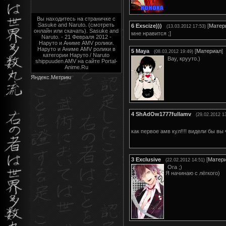
Вы находитесь на страничке с
Sasuke and Naruto. (смотреть
6
Exscize)))
[
Матер
(13.03.2012 17:53)
онлайн или скачать). Sasuke and
мне нравится ;]
Naruto. - 21 Февраля 2012 -
Наруто и Аниме AMV ролики.
Наруто и Аниме AMV ролики в
5
Maya
[
Материал
]
(08.03.2012 19:49)
категории Наруто / Naruto
Вау, крууто.)
shippuuden AMV на сайте Portal-
Anime.Ru
4
ShAdOw1777fullamv
(29.02.2012 1
как первое амв кул!!!! видели бы вы
3
Exclusive
[
Матер
(22.02.2012 14:51)
Ога ;)
Я начинаю с лёгкого)