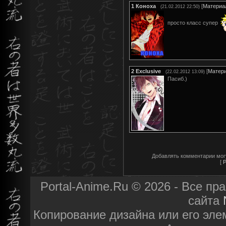
1
Коноха
[
Материа
(21.02.2012 22:50)
просто класс супер
2
Exclusive
[
Матер
(22.02.2012 13:09)
Пасиб.)
Добавлять комментарии мог
[
Р
Portal-Anime.Ru © 2026 - Все п
сайта
Копирование дизайна или его эле