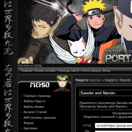
Хостинг от
uCoz
Главная
|
Аниме онлайн
|
Помощь сайту!
|
Регистрация
|
Вход
Наруто
портал »
Наруто / Naruto
Sasuke and Naruto.
Главная страница
Файлы Наруто
Приятного просмотра Sasuke an
Просмотр
Sasuke and Naruto.
:
Файлы Аниме
Каталог Статей
Понравился
Поделись ссылкой с друзьями
AMV ролики, приколы
Форум
HTML
Картинки
BB-