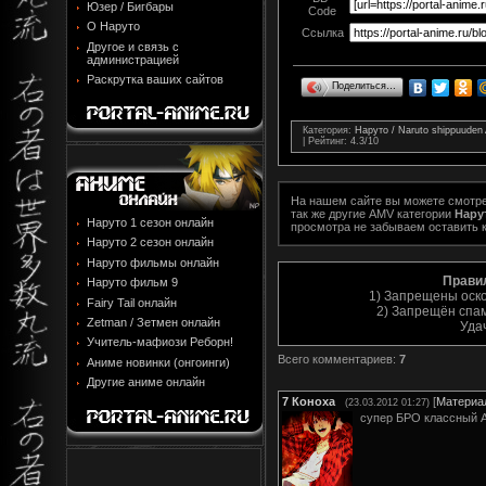
Юзер / Бигбары
Code
О Наруто
Ссылка
Другое и связь с
администрацией
Раскрутка ваших сайтов
Поделиться…
Категория
:
Наруто / Naruto shippuude
|
Рейтинг
:
4.3
/
10
На нашем сайте вы можете смотр
так же другие AMV категории
Нару
Наруто 1 сезон онлайн
просмотра не забываем оставить 
Наруто 2 сезон онлайн
Наруто фильмы онлайн
Прави
Наруто фильм 9
1) Запрещены оск
Fairy Tail онлайн
2) Запрещён спам
Zetman / Зетмен онлайн
Уда
Учитель-мафиози Реборн!
Всего комментариев
:
7
Аниме новинки (онгоинги)
Другие аниме онлайн
7
Коноха
[
Материа
(23.03.2012 01:27)
супер БРО классный АМ