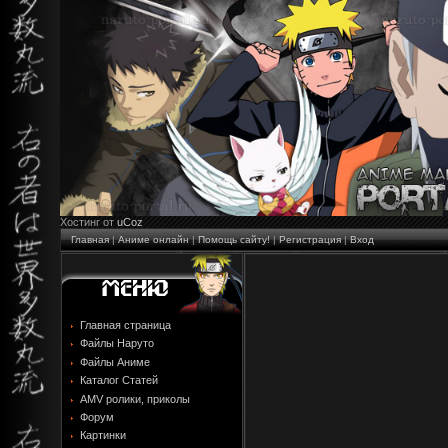
Хостинг от
uCoz
Главная
|
Аниме онлайн
|
Помощь сайту!
|
Регистрация
|
Вход
Главная страница
Файлы Наруто
Файлы Аниме
Каталог Статей
AMV ролики, приколы
Форум
Картинки