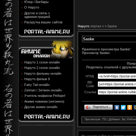
Юзер / Бигбары
О Наруто
Другое и связь с
администрацией
Раскрутка ваших сайтов
Наруто
портал »
» Saske
Saske
Приятного просмотра Saske!
Просмотр
Saske
:
Наруто 1 сезон онлайн
Понр
Поделись ссылкой с друзьями
Наруто 2 сезон онлайн
Наруто фильмы онлайн
HTML
Наруто фильм 9
BB-
Fairy Tail онлайн
Code
Zetman / Зетмен онлайн
Ссылка
Учитель-мафиози Реборн!
Аниме новинки (онгоинги)
Другие аниме онлайн
Поделиться…
Просмотров
: 751 |
Добавил
:
3a
|
Рейтин
На нашем сайте вы можете смотр