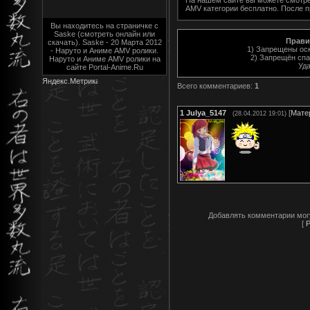
AMV категории
бесплатно. После 
Вы находитесь на страничке с
Saske (смотреть онлайн или
Прави
скачать). Saske - 20 Марта 2012
1) Запрещены оск
- Наруто и Аниме AMV ролики.
2) Запрещён спа
Наруто и Аниме AMV ролики на
Уда
сайте Portal-Anime.Ru
Всего комментариев
:
1
1
Julya_5147
[
Мате
(28.04.2012 19:01)
Добавлять комментарии мог
[
Р