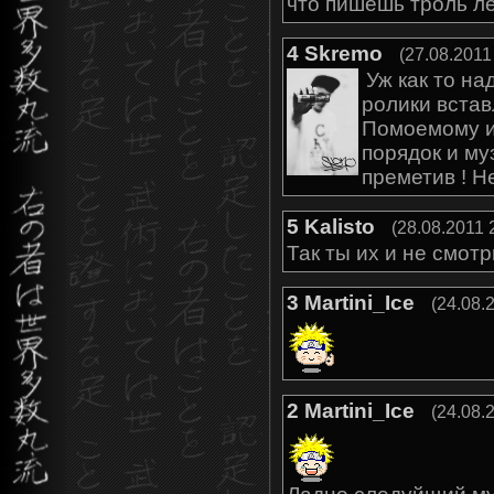
что пишешь троль ле
4
Skremo
(27.08.2011
Уж как то на
ролики встав
Помоемому и
порядок и му
преметив ! Н
5
Kalisto
(28.08.2011 
Так ты их и не смотр
3
Martini_Ice
(24.08.
2
Martini_Ice
(24.08.