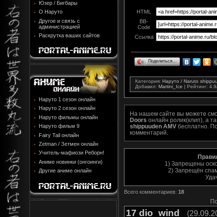
Юзер / Бигбары
О Наруто
HTML
Другое и связь с
BB-
администрацией
Code
Раскрутка ваших сайтов
Ссылка
Поделиться…
Категория
:
Наруто / Naruto shipp
Добавил
:
Martini_Ice
|
Рейтинг
:
4.9
Наруто 1 сезон онлайн
Наруто 2 сезон онлайн
На нашем сайте вы можете см
Наруто фильмы онлайн
Doors
онлайн ролик(клип), а т
shippuuden AMV
бесплатно. По
Наруто фильм 9
комментарий.
Fairy Tail онлайн
Zetman / Зетмен онлайн
Учитель-мафиози Реборн!
Прави
Аниме новинки (онгоинги)
1) Запрещены оск
2) Запрещён спам
Другие аниме онлайн
Уда
Всего комментариев
:
18
По
17
dio_wind
(29.09.2