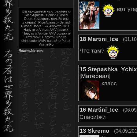
вот угар
Вы находитесь на страничке с
Rise Against - Behind Closed
Doors (смотреть онлайн или
скачать). Rise Against - Behind
Closed Doors - 24 Августа 2011 -
Наруто и Аниме AMV ролики.
Наруто и Аниме AMV ролики в
категории Наруто / Naruto
18
Martini_Ice
(01.10
shippuuden AMV на сайте Portal-
Anime.Ru
Что там?
15
Stepashka_Ychi
[
Материал
]
класс
16
Martini_Ice
(06.09
Спасибки
13
Skremo
(04.09.201