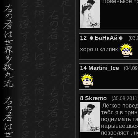
Новенькое т
12
☻БаНкАй☻
(03.
хорош клипик
14
Martini_Ice
(04.09
8
Skremo
(30.08.2011
Лёгкое пове
тебя я в при
поднимать та
нарываешься
позволяет , 