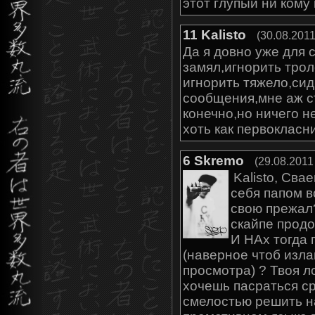
этот глупый ни кому
11
Kalisto
(30.08.2011
Да я довно уже для 
замял,игнорить трол
игнорить тяжело,си
сообщения,мне аж с
конечно,но ничего 
хоть как первокласн
6
Skremo
(29.08.2011
Kalisto, Сва
себя папом в
свою прежал
скайпе продо
И НАх тогда
(наверное чтоб изл
просмотра) ? Твоя л
хочешь пасраться ср
смелостью решить н