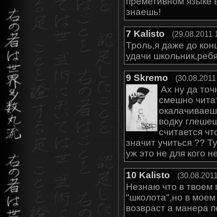
преметивном языке в
знаешь!
7
Kalisto
(29.08.2011 
Троль,я даже до кон
удачи школьник,ребя
9
Skremo
(30.08.2011
Ах ну да точ
смешно читат
окалачиваешь
водку глешеш
считается чт
значит учиться ?? Т
уж это не для кого н
10
Kalisto
(30.08.2011
Незнаю что в твоем
"школота",но в моем
возвраст а манера п