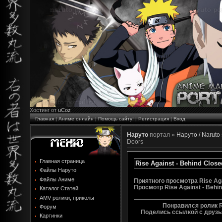
Хостинг от
uCoz
Главная
|
Аниме онлайн
|
Помощь сайту!
|
Регистрация
|
Вход
Наруто
портал »
Наруто / Naruto
Doors
Главная страница
Rise Against - Behind Clos
Файлы Наруто
Файлы Аниме
Приятного просмотра Rise Aga
Просмотр
Rise Against - Behi
Каталог Статей
AMV ролики, приколы
Понравился ролик Ri
Форум
Поделись ссылкой с друзья
Картинки