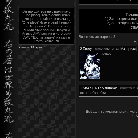
Вы находитесь на страничке с
Прави
[One piece]~brave gemini remix
1) Запрещены оск
(смотреть онлайн или скачать).
[One piece]~brave gemini remix -
2) Запрещён спам
06 Февраля 2012 - Наруто и
Уда
Аниме AMV ролики. Наруто и
Аниме AMV ролики в категории
Всего комментариев
:
2
AMV "Другие аниме" на сайте
Portal-Anime.Ru
По
2
Zetsy
[
Материал
]
(09.02.2012 22:24)
класс
1
ShAdOw1777fullamv
(08.02.2012 1
не оч :( без обид
Добавлять комментарии могу
[
Р