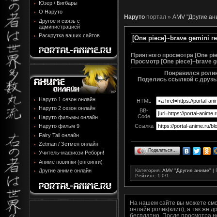
Юзер / Бигбары
О Наруто
Наруто
портал »
AMV "Другие ан
Другое и связь с
администрацией
Раскрутка ваших сайтов
[One piece]~brave gemini r
Приятного просмотра [One pie
Просмотр
[One piece]~brave g
Понравился ролик 
Поделись ссылкой с друзья
Наруто 1 сезон онлайн
HTML
Наруто 2 сезон онлайн
BB-
Code
Наруто фильмы онлайн
Наруто фильм 9
Ссылка
Fairy Tail онлайн
Zetman / Зетмен онлайн
Поделиться…
Учитель-мафиози Реборн!
Аниме новинки (онгоинги)
Категория
:
AMV "Другие аниме"
|
Другие аниме онлайн
Рейтинг
:
1.0
/
1
На нашем сайте вы можете см
онлайн ролик(клип), а так же 
бесплатно. После просмотра н