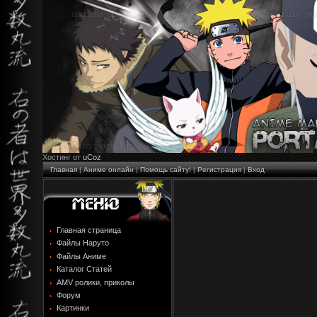
Хостинг от
uCoz
Главная
|
Аниме онлайн
|
Помощь сайту!
|
Регистрация
|
Вход
Главная страница
Файлы Наруто
Файлы Аниме
Каталог Статей
AMV ролики, приколы
Форум
Картинки