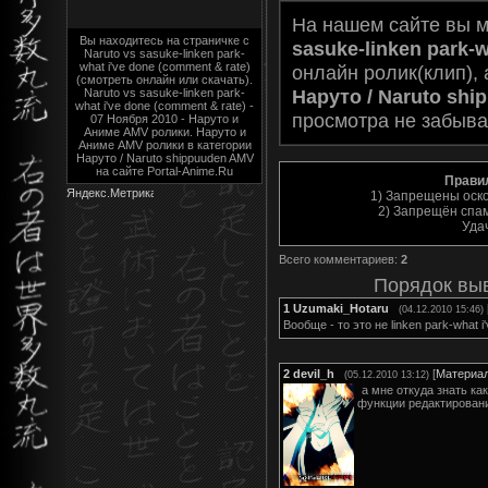
На нашем сайте вы 
Вы находитесь на страничке с
sasuke-linken park-w
Naruto vs sasuke-linken park-
what i've done (comment & rate)
онлайн ролик(клип), 
(смотреть онлайн или скачать).
Наруто / Naruto sh
Naruto vs sasuke-linken park-
what i've done (comment & rate) -
просмотра не забыва
07 Ноября 2010 - Наруто и
Аниме AMV ролики. Наруто и
Аниме AMV ролики в категории
Наруто / Naruto shippuuden AMV
на сайте Portal-Anime.Ru
Прави
1) Запрещены оск
2) Запрещён спам
Уда
Всего комментариев
:
2
Порядок вы
1
Uzumaki_Hotaru
(04.12.2010 15:46)
Вообще - то это не linken park-what i
2
devil_h
[
Материа
(05.12.2010 13:12)
а мне откуда знать как
функции редактирование