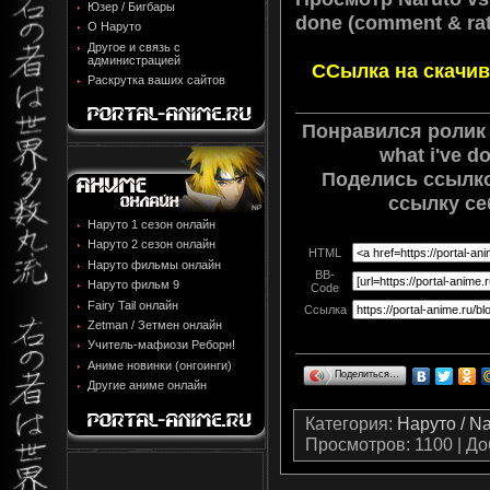
Юзер / Бигбары
done (comment & rat
О Наруто
Другое и связь с
администрацией
ССылка на скачив
Раскрутка ваших сайтов
Понравился ролик N
what i've d
Поделись ссылко
ссылку се
Наруто 1 сезон онлайн
Наруто 2 сезон онлайн
HTML
Наруто фильмы онлайн
BB-
Наруто фильм 9
Code
Fairy Tail онлайн
Ссылка
Zetman / Зетмен онлайн
Учитель-мафиози Реборн!
Аниме новинки (онгоинги)
Поделиться…
Другие аниме онлайн
Категория
:
Наруто / N
Просмотров
: 1100 |
До