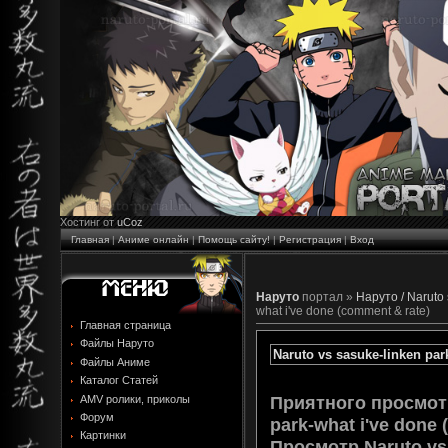
Хостинг от
uCoz
Главная
|
Аниме онлайн
|
Помощь сайту!
|
Регистрация
|
Вход
Наруто
портал »
Наруто / Naruto
what i've done (comment & rate)
Главная страница
Файлы Наруто
Naruto vs sasuke-linken par
Файлы Аниме
Каталог Статей
Приятного просмотр
AMV ролики, приколы
Форум
park-what i've done 
Картинки
Просмотр
Naruto vs