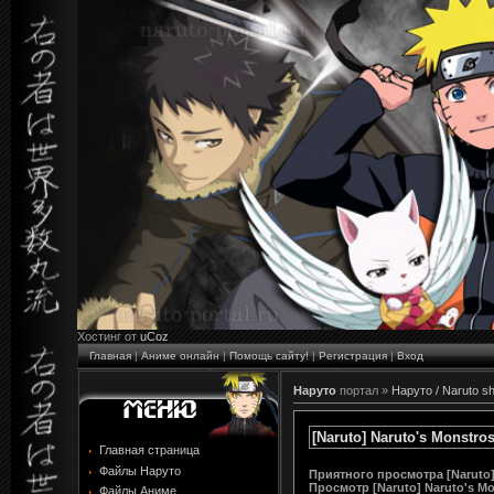
Хостинг от
uCoz
Главная
|
Аниме онлайн
|
Помощь сайту!
|
Регистрация
|
Вход
Наруто
портал »
Наруто / Naruto s
[Naruto] Naruto's Monstros
Главная страница
Файлы Наруто
Приятного просмотра [Naruto] 
Просмотр
[Naruto] Naruto's Mo
Файлы Аниме