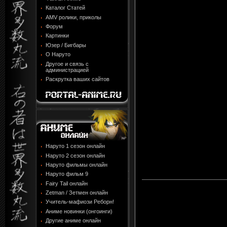
Каталог Статей
AMV ролики, приколы
Форум
Картинки
Юзер / Бигбары
О Наруто
Другое и связь с
администрацией
Раскрутка ваших сайтов
Наруто 1 сезон онлайн
Наруто 2 сезон онлайн
Наруто фильмы онлайн
Наруто фильм 9
Fairy Tail онлайн
Zetman / Зетмен онлайн
Учитель-мафиози Реборн!
Аниме новинки (онгоинги)
Другие аниме онлайн