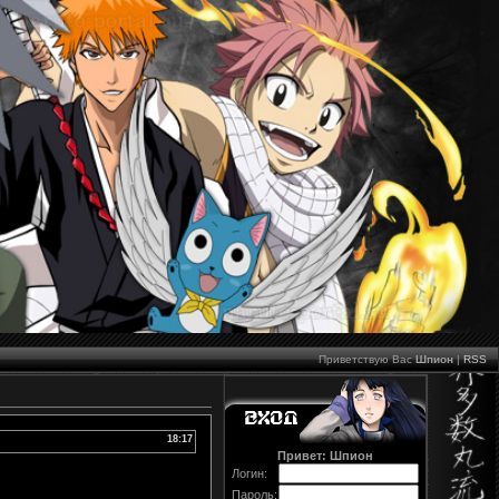
Приветствую Вас
Шпион
|
RSS
18:17
Привет: Шпион
Логин:
Пароль: