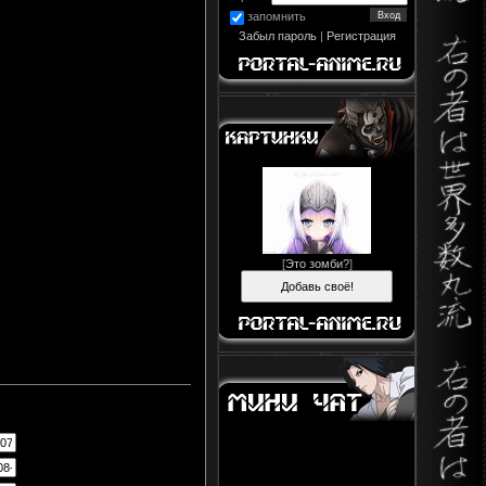
запомнить
Забыл пароль
|
Регистрация
[
Это зомби?
]