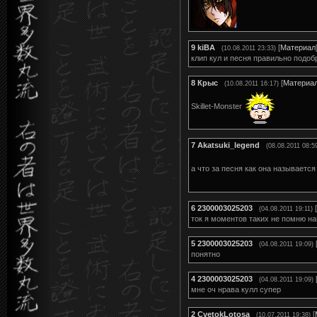
9
kiBA
[
Материал
(10.08.2011 23:33)
клип кул и песня правильно подоб
8
Крыс
[
Материа
(10.08.2011 16:17)
Skillet-Monster
7
Akatsuki_legend
(08.08.2011 08:5
а что за песня как она называетс
6
2300003025203
[
(04.08.2011 19:11)
ток я моментов таких не помню н
5
2300003025203
(04.08.2011 19:09)
понятно
4
2300003025203
(04.08.2011 19:09)
мне оч нрава кулл супер
2
CvetokLotosa
[
(10.07.2011 19:38)