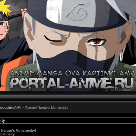
hippuuden AMV
» [Naruto] Naruto's Monstrosity
ity
Naruto's Monstrosity!
nstrosity
: