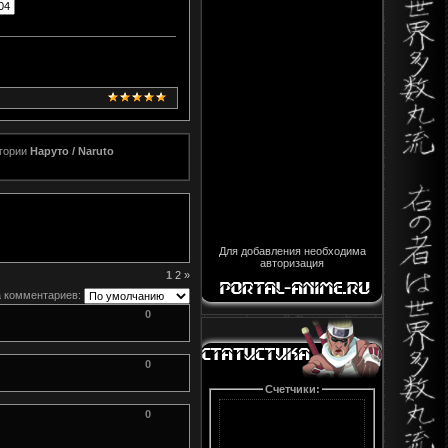
егории
Наруто / Naruto
Для добавления необходима
авторизация
1
2
»
 комментариев:
0
0
Счетчики:
0