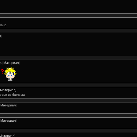
]
рана
л
]
[
Материал
]
9)
я
Материал
]
аверн из фильма
[
Материал
]
[
Материал
]
Материал
]