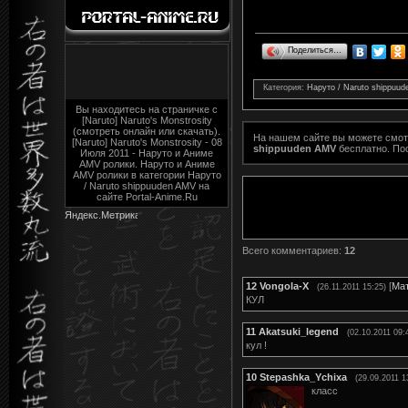
Поделиться…
Категория
:
Наруто / Naruto shippuu
Вы находитесь на страничке с
[Naruto] Naruto's Monstrosity
(смотреть онлайн или скачать).
На нашем сайте вы можете смо
[Naruto] Naruto's Monstrosity - 08
shippuuden AMV
бесплатно. По
Июля 2011 - Наруто и Аниме
AMV ролики. Наруто и Аниме
AMV ролики в категории Наруто
/ Naruto shippuuden AMV на
сайте Portal-Anime.Ru
Всего комментариев
:
12
12
Vongola-X
[
Ма
(26.11.2011 15:25)
КУЛ
11
Akatsuki_legend
(02.10.2011 09:
кул !
10
Stepashka_Ychixa
(29.09.2011 1
класс