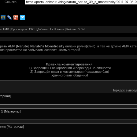
Ссылка
den AMV
|
Просмотров
: 1371 |
Добавил
:
Lichkin-rus
|
Рейтинг
:
5.0
/
4
треть AMV
[Naruto] Naruto's Monstrosity
онлайн ролик(клип), а так же другие AMV кат
сле просмотра не забываем оставить комментарий.
Правила комментирования:
1) Запрещены оскорбления и переходы на личности
2) Запрещён спам в комментарии (наказание бан)
Удачного вам общения!
Порядок вывода
териал
]
[
Материал
]
45)
[
Материал
]
3:55)