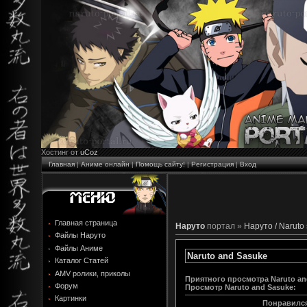
Хостинг от
uCoz
Главная
|
Аниме онлайн
|
Помощь сайту!
|
Регистрация
|
Вход
Главная страница
Наруто
портал »
Наруто / Naruto
Файлы Наруто
Файлы Аниме
Naruto and Sasuke
Каталог Статей
AMV ролики, приколы
Приятного просмотра Naruto an
Форум
Просмотр
Naruto and Sasuke
:
Картинки
Понравился