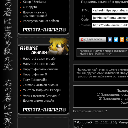
Юзер / Бигбары
Поделись ссылкой с друзьями
О Наруто
HTML
Другое и связь с
администрацией
BB-
Code
Раскрутка ваших сайтов
Ссылка
Поделиться…
Категория
:
Наруто / Naruto shippuude
Martini_Ice
|
Рейтинг
:
4.0
/
4
Наруто 1 сезон онлайн
Наруто 2 сезон онлайн
Наруто фильмы онлайн
На нашем сайте вы можете смотр
так же другие AMV категории
Нару
Наруто фильм 9
просмотра не забываем оставить 
Fairy Tail онлайн
Zetman / Зетмен онлайн
Учитель-мафиози Реборн!
Прави
1) Запрещены оск
Аниме новинки (онгоинги)
2) Запрещён спам
Другие аниме онлайн
Уда
Всего комментариев
:
7
7
Vongola-X
[
Матер
(03.10.2011 18:36)
круто)