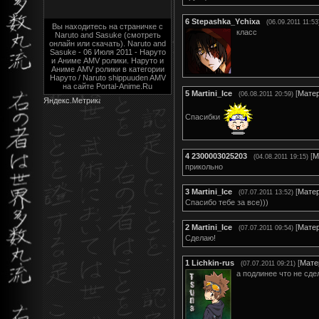
6
Stepashka_Ychixa
(06.09.2011 11:53
Вы находитесь на страничке с
класс
Naruto and Sasuke (смотреть
онлайн или скачать). Naruto and
Sasuke - 06 Июля 2011 - Наруто
и Аниме AMV ролики. Наруто и
Аниме AMV ролики в категории
Наруто / Naruto shippuuden AMV
на сайте Portal-Anime.Ru
5
Martini_Ice
[
Мате
(06.08.2011 20:59)
Спасибки
4
2300003025203
[
М
(04.08.2011 19:15)
прикольно
3
Martini_Ice
[
Мате
(07.07.2011 13:52)
Спасибо тебе за все)))
2
Martini_Ice
[
Мате
(07.07.2011 09:54)
Сделаю!
1
Lichkin-rus
[
Мате
(07.07.2011 09:21)
а подлинее что не сде