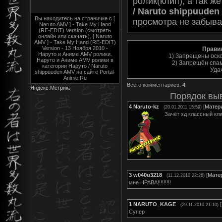
ролик(клип), а так ж
/ Naruto shippuude
Вы находитесь на страничке с [
просмотра не забыва
Naruto AMV ] - Take My Hand
(RE-EDIT) Version (смотреть
онлайн или скачать). [ Naruto
AMV ] - Take My Hand (RE-EDIT)
Version - 13 Ноября 2010 -
Прави
Наруто и Аниме AMV ролики.
1) Запрещены оск
Наруто и Аниме AMV ролики в
2) Запрещён спам
категории Наруто / Naruto
Уда
shippuuden AMV на сайте Portal-
Anime.Ru
Всего комментариев
:
4
Порядок вы
4
Naruto-kz
[
Матер
(20.01.2011 15:59)
Зачёт хд классный кли
3
w040u3218
[
Мате
(11.12.2010 22:26)
мне НРАВА!!!!!!!!!
1
NARUTO_KAGE
[
(29.11.2010 21:10)
Супер