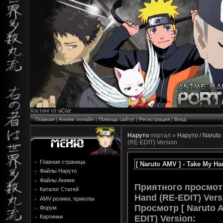
Хостинг от
uCoz
Главная
|
Аниме онлайн
|
Помощь сайту!
|
Регистрация
|
Вход
Наруто
портал »
Наруто / Naruto
(RE-EDIT) Version
Главная страница
[ Naruto AMV ] - Take My Ha
Файлы Наруто
Файлы Аниме
Приятного просмотр
Каталог Статей
Hand (RE-EDIT) Vers
AMV ролики, приколы
Просмотр
[ Naruto 
Форум
EDIT) Version
:
Картинки