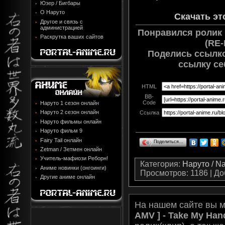
Юзер / Бигбары
О Наруто
Cкачать эт
Другое и связь с
администрацией
Понравился ролик [
Раскрутка ваших сайтов
(RE-
Поделись ссылко
ссылку се
HTML
BB-
Code
Наруто 1 сезон онлайн
Наруто 2 сезон онлайн
Ссылка
Наруто фильмы онлайн
Наруто фильм 9
Fairy Tail онлайн
Поделиться…
Zetman / Зетмен онлайн
Учитель-мафиози Реборн!
Категория
:
Наруто / N
Аниме новинки (онгоинги)
Просмотров
: 1186 |
До
Другие аниме онлайн
На нашем сайте вы 
AMV ] - Take My Han