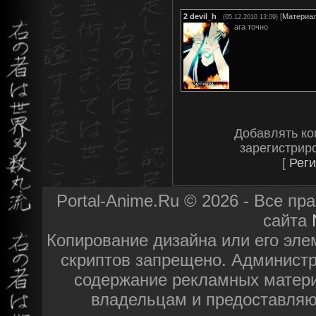
2
devil_h
[
Материа
(05.12.2010 13:09)
ага точно
Добавлять ко
зарегистрир
[
Реги
Portal-Anime.Ru © 2026 - Все п
сайта
Копирование дизайна или его эле
скриптов запрещено. Администра
содержание рекламных матери
владельцам и предоставляю