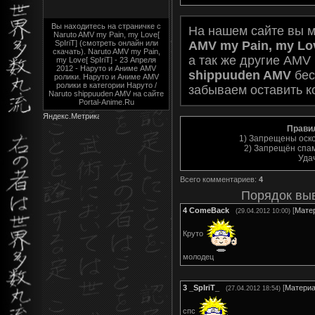
Вы находитесь на страничке с
На нашем сайте вы 
Naruto AMV my Pain, my Love[
AMV my Pain, my Lov
SpIriT] (смотреть онлайн или
скачать). Naruto AMV my Pain,
а так же другие AMV
my Love[ SpIriT] - 23 Апреля
2012 - Наруто и Аниме AMV
shippuuden AMV
бес
ролики. Наруто и Аниме AMV
ролики в категории Наруто /
забываем оставить к
Naruto shippuuden AMV на сайте
Portal-Anime.Ru
Прави
1) Запрещены оск
2) Запрещён спам
Уда
Всего комментариев
:
4
Порядок вы
4
ComeBack
[
Мате
(29.04.2012 10:00)
Круто
молодец
3
_SpIriT_
[
Матери
(27.04.2012 18:54)
спс