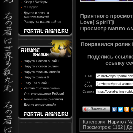
Юзер / Бигбары
О Наруто
Другое и связь с
Приятного просмотр
администрацией
Love[ SpIriT]!
Раскрутка ваших сайтов
Просмотр
Naruto AM
Понравился ролик N
Поделись ссылко
Наруто 1 сезон онлайн
ссылку се
Наруто 2 сезон онлайн
Наруто фильмы онлайн
HTML
Наруто фильм 9
BB-
Fairy Tail онлайн
Code
Zetman / Зетмен онлайн
Ссылка
Учитель-мафиози Реборн!
Аниме новинки (онгоинги)
Другие аниме онлайн
Поделиться…
Категория
:
Наруто / N
Просмотров
: 1162 |
До