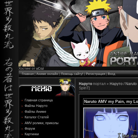
Хостинг от
uCoz
Главная
|
Аниме онлайн
|
Помощь сайту!
|
Регистрация
|
Вход
Наруто
портал »
Наруто / Naruto
SpIriT]
Главная страница
Naruto AMV my Pain, my Lov
Файлы Наруто
Файлы Аниме
Каталог Статей
AMV ролики, приколы
Форум
Картинки