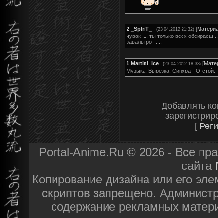
2
_SpIriT_
[
Матери
(23.04.2012 21:32)
чувак .... ты только всех обсираеш ..
завалы рот ....
1
Martini_Ice
[
Мате
(23.04.2012 18:33)
Музыка, Вырезка, Синхра - Отстой.
Добавлять ко
зарегистрир
[
Реги
Portal-Anime.Ru © 2026 - Все п
сайта
Копирование дизайна или его эле
скриптов запрещено. Администра
содержание рекламных матери