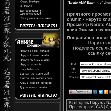
Юзер / Бигбары
Naruto AMV Examin of chun
О Наруто
Другое и связь с
Приятного просмот
администрацией
Раскрутка ваших сайтов
chunin - Наруто кл
Просмотр
Naruto A
клип Экзамен чуни
Понравился ролик N
Наруто кл
Поделись ссылко
Наруто 1 сезон онлайн
ссылку се
Наруто 2 сезон онлайн
Наруто фильмы онлайн
HTML
Наруто фильм 9
Fairy Tail онлайн
BB-
Code
Zetman / Зетмен онлайн
Ссылка
Учитель-мафиози Реборн!
Аниме новинки (онгоинги)
Другие аниме онлайн
Поделиться…
Категория
:
Наруто / N
Просмотров
: 1046 |
До