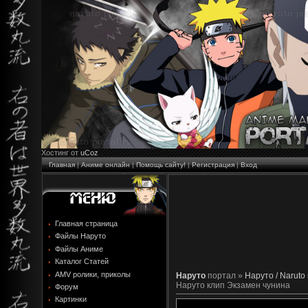
Хостинг от
uCoz
Главная
|
Аниме онлайн
|
Помощь сайту!
|
Регистрация
|
Вход
Главная страница
Файлы Наруто
Файлы Аниме
Каталог Статей
AMV ролики, приколы
Наруто
портал »
Наруто / Naruto
Наруто клип Экзамен чунина
Форум
Картинки