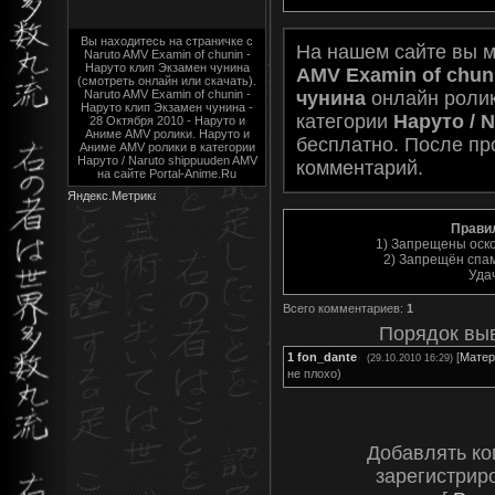
Вы находитесь на страничке с
На нашем сайте вы 
Naruto AMV Examin of chunin -
Наруто клип Экзамен чунина
AMV Examin of chun
(смотреть онлайн или скачать).
чунина
онлайн ролик
Naruto AMV Examin of chunin -
Наруто клип Экзамен чунина -
категории
Наруто / 
28 Октября 2010 - Наруто и
Аниме AMV ролики. Наруто и
бесплатно. После пр
Аниме AMV ролики в категории
Наруто / Naruto shippuuden AMV
комментарий.
на сайте Portal-Anime.Ru
Прави
1) Запрещены оск
2) Запрещён спам
Уда
Всего комментариев
:
1
Порядок вы
1
fon_dante
[
Матер
(29.10.2010 16:29)
не плохо)
Добавлять ко
зарегистрир