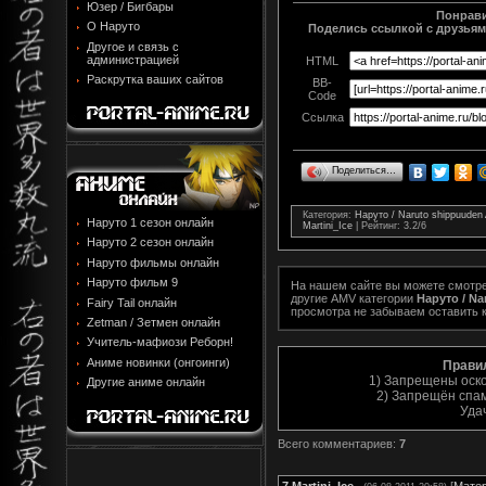
Юзер / Бигбары
Понрави
О Наруто
Поделись ссылкой с друзьями
Другое и связь с
администрацией
HTML
Раскрутка ваших сайтов
BB-
Code
Ссылка
Поделиться…
Категория
:
Наруто / Naruto shippuude
Наруто 1 сезон онлайн
Martini_Ice
|
Рейтинг
:
3.2
/
6
Наруто 2 сезон онлайн
Наруто фильмы онлайн
Наруто фильм 9
На нашем сайте вы можете смотр
другие AMV категории
Наруто / N
Fairy Tail онлайн
просмотра не забываем оставить 
Zetman / Зетмен онлайн
Учитель-мафиози Реборн!
Аниме новинки (онгоинги)
Прави
1) Запрещены оск
Другие аниме онлайн
2) Запрещён спам
Уда
Всего комментариев
:
7
7
Martini_Ice
[
Мате