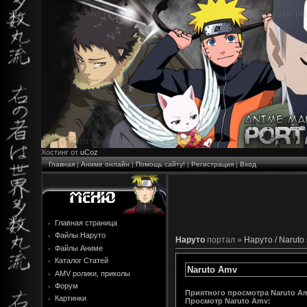
Хостинг от
uCoz
Главная
|
Аниме онлайн
|
Помощь сайту!
|
Регистрация
|
Вход
Главная страница
Файлы Наруто
Наруто
портал »
Наруто / Naruto
Файлы Аниме
Каталог Статей
Naruto Amv
AMV ролики, приколы
Форум
Приятного просмотра Naruto A
Картинки
Просмотр
Naruto Amv
: