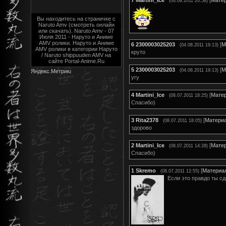
(06.08.2011 20:58)
Вы находитесь на страничке с
Naruto Amv (смотреть онлайн
или скачать). Naruto Amv - 07
Июля 2011 - Наруто и Аниме
AMV ролики. Наруто и Аниме
6
2300003025203
[
М
(04.08.2011 19:13)
AMV ролики в категории Наруто
круто
/ Naruto shippuuden AMV на
сайте Portal-Anime.Ru
5
2300003025203
[
М
(04.08.2011 19:13)
угу
4
Martini_Ice
[
Мате
(08.07.2011 18:25)
Спасибо)
3
Rita2378
[
Матери
(08.07.2011 18:05)
здорово
2
Martini_Ice
[
Мате
(08.07.2011 14:28)
Спасибо)
1
Skremo
[
Материа
(08.07.2011 12:55)
Если это правдо ты сд