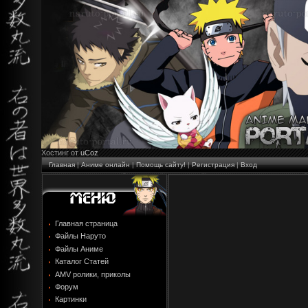
Хостинг от
uCoz
Главная
|
Аниме онлайн
|
Помощь сайту!
|
Регистрация
|
Вход
Главная страница
Файлы Наруто
Файлы Аниме
Каталог Статей
AMV ролики, приколы
Форум
Картинки