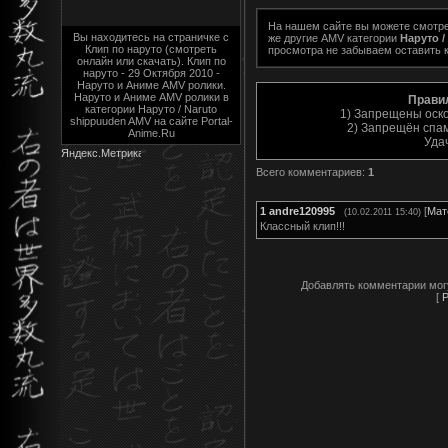
На нашем сайте вы можете смотр
Вы находитесь на страничке с
же другие AMV категории
Наруто /
Клип по наруто (смотреть
просмотра не забываем оставить 
онлайн или скачать). Клип по
наруто - 29 Октября 2010 -
Наруто и Аниме AMV ролики.
Наруто и Аниме AMV ролики в
Прави
категории Наруто / Naruto
1) Запрещены оск
shippuuden AMV на сайте Portal-
2) Запрещён спам
Anime.Ru
Уда
Всего комментариев
:
1
1
andre120995
[
Мат
(10.02.2011 15:40)
Классный клип!!!
Добавлять комментарии мог
[
Р