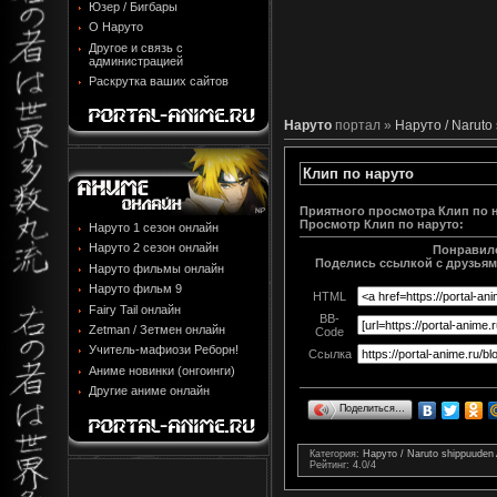
Юзер / Бигбары
О Наруто
Другое и связь с
администрацией
Раскрутка ваших сайтов
Наруто
портал »
Наруто / Naruto
Клип по наруто
Приятного просмотра Клип по 
Просмотр
Клип по наруто
:
Наруто 1 сезон онлайн
Наруто 2 сезон онлайн
Понравилс
Поделись ссылкой с друзьями
Наруто фильмы онлайн
Наруто фильм 9
HTML
Fairy Tail онлайн
BB-
Zetman / Зетмен онлайн
Code
Учитель-мафиози Реборн!
Ссылка
Аниме новинки (онгоинги)
Другие аниме онлайн
Поделиться…
Категория
:
Наруто / Naruto shippuude
Рейтинг
:
4.0
/
4