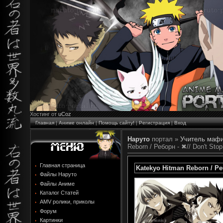
Хостинг от
uCoz
Главная
|
Аниме онлайн
|
Помощь сайту!
|
Регистрация
|
Вход
Наруто
портал »
Учитель мафи
Reborn / Реборн - ✖// Don't Stop
Главная страница
Katekyo Hitman Reborn / Реб
Файлы Наруто
Файлы Аниме
Каталог Статей
AMV ролики, приколы
Форум
Картинки