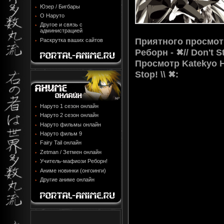
Юзер / Бигбары
О Наруто
Другое и связь с
администрацией
Приятного просмотр
Раскрутка ваших сайтов
Реборн - ✖// Don't St
Просмотр
Katekyo H
Stop! \\ ✖
:
Наруто 1 сезон онлайн
Наруто 2 сезон онлайн
Наруто фильмы онлайн
Наруто фильм 9
Fairy Tail онлайн
Zetman / Зетмен онлайн
Учитель-мафиози Реборн!
Аниме новинки (онгоинги)
Другие аниме онлайн