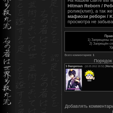
На нашем сайте вы 
Hitman Reborn / Ребо
ролик(клип), а так ж
мафиози реборн / 
просмотра не забыва
Прав
1) Запрещены ос
2) Запрещён сп
Уд
Всего комментариев
:
1
Порядок
1
Dangerous
[
Мате
(10.05.2012 20:52)
Добавлять комментари