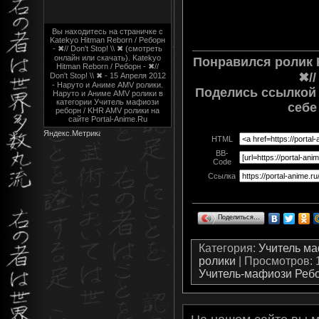
Вы находитесь на страничке с
Katekyo Hitman Reborn / Реборн
- ✖// Don't Stop! \\ ✖ (смотреть
онлайн или скачать). Katekyo
Понравился ролик K
Hitman Reborn / Реборн - ✖//
✖//
Don't Stop! \\ ✖ - 15 Апреля 2012
- Наруто и Аниме AMV ролики.
Поделись ссылкой 
Наруто и Аниме AMV ролики в
категории Учитель мафиози
себе
реборн / KHR AMV ролики на
сайте Portal-Anime.Ru
HTML
BB-
Code
Ссылка
Поделиться…
Категория
:
Учитель м
ролики
|
Просмотров
:
Учитель-мафиози Реб