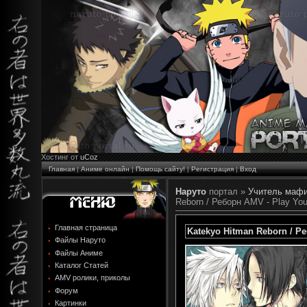
Хостинг от
uCoz
Главная
|
Аниме онлайн
|
Помощь сайту!
|
Регистрация
|
Вход
Наруто
портал »
Учитель мафи
Reborn / Реборн AMV - Play Yo
Главная страница
Katekyo Hitman Reborn / Р
Файлы Наруто
Файлы Аниме
Каталог Статей
AMV ролики, приколы
Форум
Картинки