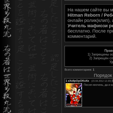
На нашем сайте вы 
Hitman Reborn / Реб
онлайн ролик(клип), 
Учитель мафиози р
бесплатно. После пр
комментарий.
Прав
1) Запрещены ос
2) Запрещён сп
Уд
Всего комментариев
:
1
Порядок
1
xXxIIpOpOKxXx
[
(15.04.2012 12:20)
Песня неочень, да и к