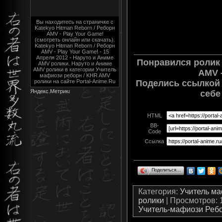
Вы находитесь на страничке с
Katekyo Hitman Reborn / Реборн
AMV - Play Your Game!
(смотреть онлайн или скачать).
Katekyo Hitman Reborn / Реборн
AMV - Play Your Game! - 15
Апреля 2012 - Наруто и Аниме
Понравился ролик 
AMV ролики. Наруто и Аниме
AMV ролики в категории Учитель
AMV -
мафиози реборн / KHR AMV
ролики на сайте Portal-Anime.Ru
Поделись ссылкой 
себе
HTML
BB-
Code
Ссылка
Поделиться…
Категория
:
Учитель м
ролики
|
Просмотров
:
Учитель-мафиози Реб