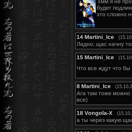
хмм я не про
будет подлин
это сложно н
14
Martini_Ice
(15.10
Ладно, щас начну то
15
Martini_Ice
(15.10
Что все ждут что бы
8
Martini_Ice
(15.10.
Ага там тоже можно 
все)
18
Vongola-X
(15.10
а ты через какую щ