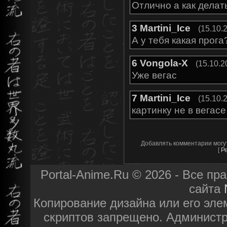
Отлично а как делать
3
Martini_Ice
(15.10.
А у тебя какая прога
6
Vongola-X
(15.10.2
Уже вегас
7
Martini_Ice
(15.10.
картинку не в вегасе
Добавлять комментарии могу
[
Р
Portal-Anime.Ru © 2026 - Все п
сайта
Копирование дизайна или его эле
скриптов запрещено. Администра