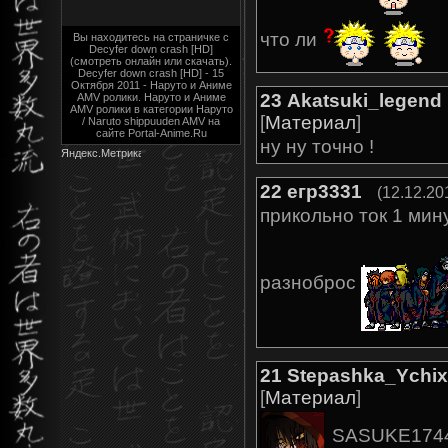
что ли
Вы находитесь на страничке с
Decyfer down crash [HD]
(смотреть онлайн или скачать).
Decyfer down crash [HD] - 15
Октября 2011 - Наруто и Аниме
23
Akatsuki_legend
AMV ролики. Наруто и Аниме
AMV ролики в категории Наруто
[
Материал
]
/ Naruto shippuuden AMV на
сайте Portal-Anime.Ru
ну ну точно !
22
егр3331
(12.12.20
прикольно ток 1 мин
разноброс
21
Stepashka_Ychi
[
Материал
]
SASUKE174