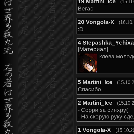
19
Martini_Ice
(15.10
Вегас
20
Vongola-X
(16.10
:D
4
Stepashka_Ychixa
[
Материал
]
клева молод
5
Martini_Ice
(15.10.
Спасибо
2
Martini_Ice
(15.10.
- Сорри за синхру(
- На скорую руку сде
1
Vongola-X
(15.10.2