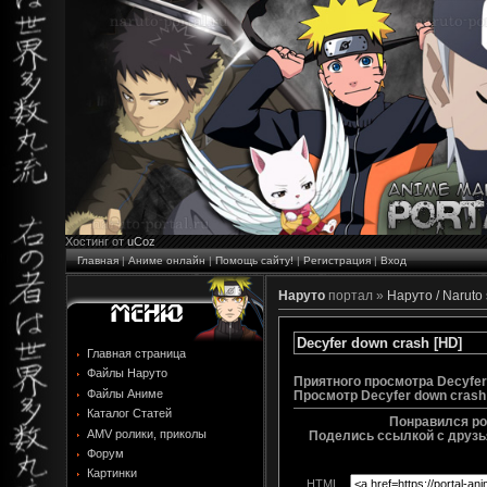
Хостинг от
uCoz
Главная
|
Аниме онлайн
|
Помощь сайту!
|
Регистрация
|
Вход
Наруто
портал »
Наруто / Naruto
Decyfer down crash [HD]
Главная страница
Файлы Наруто
Приятного просмотра Decyfer
Файлы Аниме
Просмотр
Decyfer down crash
Каталог Статей
Понравился ро
AMV ролики, приколы
Поделись ссылкой с друзья
Форум
Картинки
HTML