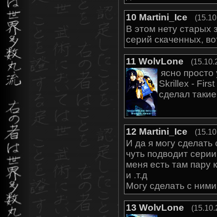
10
Martini_Ice
(15.10
В этом нету старых 
серий скаченных, во
11
WolvLone
(15.10.
ясно просто
Skrillex - Fir
сделал таки
12
Martini_Ice
(15.10
И да я могу сделать 
чуть подводит серии 
меня есть там пару 
и .т.д
Могу сделать с ними
13
WolvLone
(15.10.