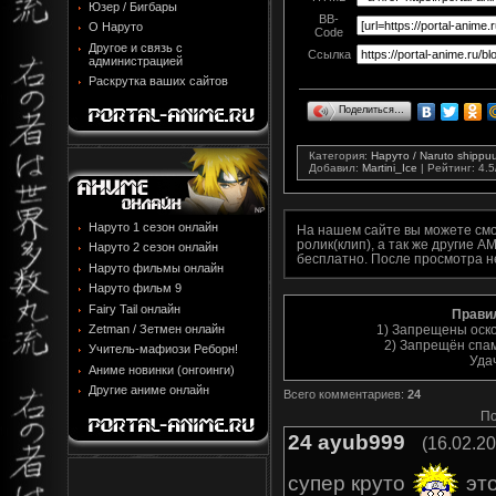
Юзер / Бигбары
BB-
О Наруто
Code
Другое и связь с
Ссылка
администрацией
Раскрутка ваших сайтов
Поделиться…
Категория
:
Наруто / Naruto shipp
Добавил
:
Martini_Ice
|
Рейтинг
:
4.5
Наруто 1 сезон онлайн
На нашем сайте вы можете см
ролик(клип), а так же другие A
Наруто 2 сезон онлайн
бесплатно. После просмотра н
Наруто фильмы онлайн
Наруто фильм 9
Fairy Tail онлайн
Прави
1) Запрещены оск
Zetman / Зетмен онлайн
2) Запрещён спам
Учитель-мафиози Реборн!
Уда
Аниме новинки (онгоинги)
Другие аниме онлайн
Всего комментариев
:
24
По
24
ayub999
(16.02.20
супер круто
это