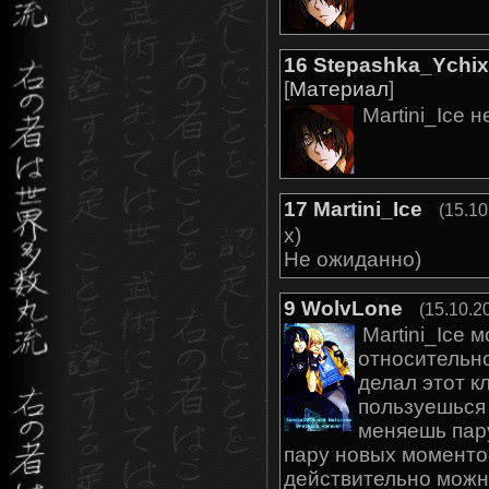
16
Stepashka_Ychi
[
Материал
]
Martini_Ice н
17
Martini_Ice
(15.10
х)
Не ожиданно)
9
WolvLone
(15.10.2
Martini_Ice 
относительно
делал этот к
пользуешься
меняешь пар
пару новых моментов
действительно можн