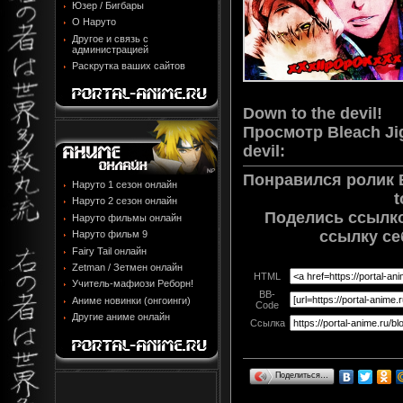
Юзер / Бигбары
О Наруто
Другое и связь с
администрацией
Раскрутка ваших сайтов
Down to the devil!
Просмотр
Bleach Ji
devil
:
Понравился ролик B
Наруто 1 сезон онлайн
t
Наруто 2 сезон онлайн
Поделись ссылко
Наруто фильмы онлайн
ссылку се
Наруто фильм 9
Fairy Tail онлайн
Zetman / Зетмен онлайн
HTML
Учитель-мафиози Реборн!
BB-
Аниме новинки (онгоинги)
Code
Другие аниме онлайн
Ссылка
Поделиться…