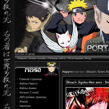
Хостинг от
uCoz
Главная
|
Аниме онлайн
|
Помощь сайту!
|
Регистрация
|
Вход
Наруто
портал »
Bleach / Блич A
Главная страница
Bleach Jigoku-Hen amv - Do
Файлы Наруто
Файлы Аниме
Каталог Статей
AMV ролики, приколы
Форум
Картинки