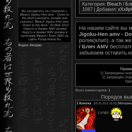
Категория
:
Bleach / Б
1087 |
Добавил
:
xXxII
Вы находитесь на страничке с
Bleach Jigoku-Hen amv - Down to
the devil (смотреть онлайн или
скачать). Bleach Jigoku-Hen amv
- Down to the devil - 03 Мая 2012
На нашем сайте вы 
- Наруто и Аниме AMV ролики.
Наруто и Аниме AMV ролики в
Jigoku-Hen amv - Dow
категории Bleach / Блич AMV на
ролик(клип), а так ж
сайте Portal-Anime.Ru
/ Блич AMV
бесплатн
забываем оставить к
Прави
1) Запрещены оск
2) Запрещён спам
Уда
Всего комментариев
:
1
Порядок вы
1
Коноха
[
Материа
(05.05.2012 16:20)
СУПЕР