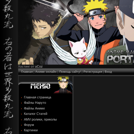
Хостинг от
uCoz
Главная
|
Аниме онлайн
|
Помощь сайту!
|
Регистрация
|
Вход
Главная страница
Файлы Наруто
Файлы Аниме
Каталог Статей
AMV ролики, приколы
Форум
Картинки