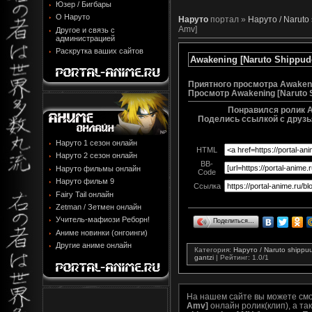
Юзер / Бигбары
О Наруто
Наруто
портал »
Наруто / Naruto
Amv]
Другое и связь с
администрацией
Раскрутка ваших сайтов
Awakening [Naruto Shippu
Приятного просмотра Awakeni
Просмотр
Awakening [Naruto 
Понравился ролик A
Поделись ссылкой с друзья
Наруто 1 сезон онлайн
HTML
Наруто 2 сезон онлайн
BB-
Наруто фильмы онлайн
Code
Наруто фильм 9
Ссылка
Fairy Tail онлайн
Zetman / Зетмен онлайн
Учитель-мафиози Реборн!
Поделиться…
Аниме новинки (онгоинги)
Другие аниме онлайн
Категория
:
Наруто / Naruto shipp
gantzi
|
Рейтинг
:
1.0
/
1
На нашем сайте вы можете см
Amv]
онлайн ролик(клип), а та