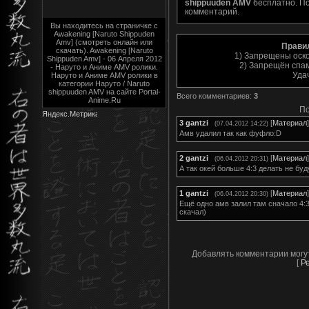
shippuuden AMV
бесплатно. По
комментарий.
Вы находитесь на страничке с
Awakening [Naruto Shippuden
Amv] (смотреть онлайн или
Прави
скачать). Awakening [Naruto
1) Запрещены оск
Shippuden Amv] - 06 Апреля 2012
2) Запрещён спам
- Наруто и Аниме AMV ролики.
Уда
Наруто и Аниме AMV ролики в
категории Наруто / Naruto
shippuuden AMV на сайте Portal-
Всего комментариев
:
3
Anime.Ru
По
3
gantzi
[
Материал
]
(07.04.2012 14:22)
Амв удалил так как фуфло:D
2
gantzi
[
Материал
]
(06.04.2012 20:31)
А так окей больше 4:3 делать не буд
1
gantzi
[
Материал
]
(06.04.2012 20:30)
Ещё одно амв залил там сначало 4:
скачал)
Добавлять комментарии могу
[
Р