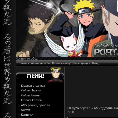
Хостинг от
uCoz
Главная
|
Аниме онлайн
|
Помощь сайту!
|
Регистрация
|
Вход
Главная страница
Файлы Наруто
Файлы Аниме
Каталог Статей
AMV ролики, приколы
Наруто
портал »
AMV "Другие ан
Форум
SpIriT
Картинки