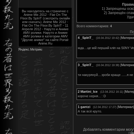
Прави
1) Запрещены оск
Вы находитесь на страничке с
2) Запрещён спам
Anime Mix 2012 - Flat On The
Уда
Floor.By SpIriT (смотреть онлайн
или скачать). Anime Mix 2012 -
Flat On The Floor.By SpIriT - 11
Всего комментариев
:
4
Апреля 2012 - Наруто и Аниме
По
AMV ролики. Наруто и Аниме
AMV ролики в категории AMV
4
_SpIriT_
[
Матери
(16.04.2012 19:42)
"Другие аниме" на сайте Portal-
Anime.Ru
мда....це мій перший кліп на S0NY V
3
_SpIriT_
[
Матери
(16.04.2012 19:38)
ти накурянуй....зроби краще ......я н
2
Martini_Ice
[
Мате
(13.04.2012 16:11)
короче херня... : D
1
gantzi
[
Материал
]
(12.04.2012 17:27)
А так всё круто.
Добавлять комментарии могу
[
Р