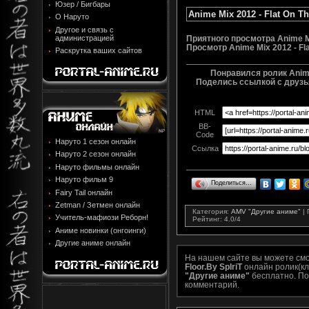
Юзер / Бигбары
Anime Mix 2012 - Flat On Th
О Наруто
Другое и связь с
администрацией
Приятного просмотра Anime Mix
Просмотр
Anime Mix 2012 - Fla
Раскрутка ваших сайтов
Понравился ролик Anime 
Поделись ссылкой с друзья
HTML
BB-
Code
Наруто 1 сезон онлайн
Ссылка
Наруто 2 сезон онлайн
Наруто фильмы онлайн
Наруто фильм 9
Поделиться…
Fairy Tail онлайн
Zetman / Зетмен онлайн
Категория
:
AMV "Другие аниме"
|
Учитель-мафиози Реборн!
Рейтинг
:
4.0
/
4
Аниме новинки (онгоинги)
Другие аниме онлайн
На нашем сайте вы можете см
Floor.By SpIriT
онлайн ролик(кл
"Другие аниме"
бесплатно. По
комментарий.