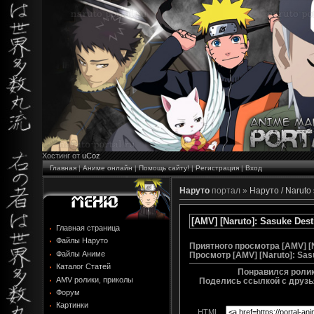
Хостинг от
uCoz
Главная
|
Аниме онлайн
|
Помощь сайту!
|
Регистрация
|
Вход
Наруто
портал »
Наруто / Naruto
[AMV] [Naruto]: Sasuke Dest
Главная страница
Файлы Наруто
Приятного просмотра [AMV] [N
Файлы Аниме
Просмотр
[AMV] [Naruto]: Sas
Каталог Статей
Понравился ролик 
AMV ролики, приколы
Поделись ссылкой с друзья
Форум
Картинки
HTML