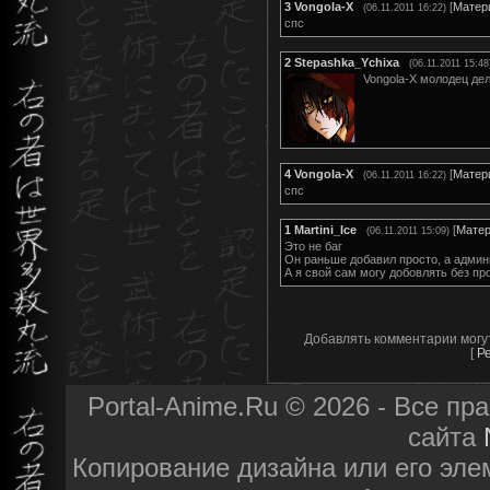
3
Vongola-X
[
Матер
(06.11.2011 16:22)
спс
2
Stepashka_Ychixa
(06.11.2011 15:48
Vongola-X молодец де
4
Vongola-X
[
Матер
(06.11.2011 16:22)
спс
1
Martini_Ice
[
Мате
(06.11.2011 15:09)
Это не баг
Он раньше добавил просто, а админ
А я свой сам могу добовлять без пр
Добавлять комментарии могу
[
Р
Portal-Anime.Ru © 2026 - Все п
сайта
Копирование дизайна или его эле