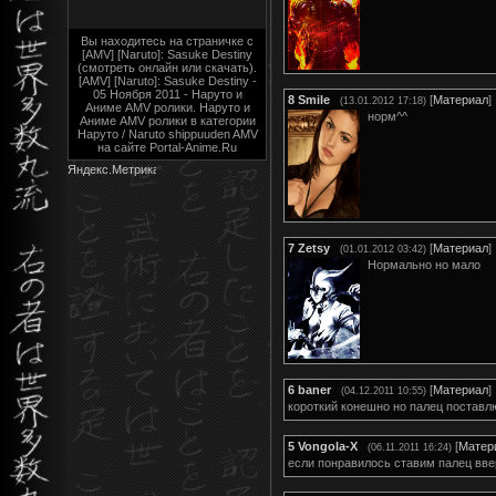
Вы находитесь на страничке с
[AMV] [Naruto]: Sasuke Destiny
(смотреть онлайн или скачать).
[AMV] [Naruto]: Sasuke Destiny -
05 Ноября 2011 - Наруто и
8
Smile
[
Материал
]
(13.01.2012 17:18)
Аниме AMV ролики. Наруто и
норм^^
Аниме AMV ролики в категории
Наруто / Naruto shippuuden AMV
на сайте Portal-Anime.Ru
7
Zetsy
[
Материал
]
(01.01.2012 03:42)
Нормально но мало
6
baner
[
Материал
]
(04.12.2011 10:55)
короткий конешно но палец поставл
5
Vongola-X
[
Матер
(06.11.2011 16:24)
если понравилось ставим палец ввер