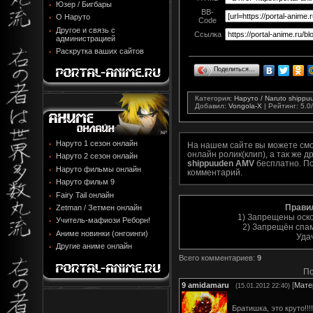
Юзер / Бигбары
BB-
О Наруто
Code
Другое и связь с
Ссылка
администрацией
Раскрутка ваших сайтов
Поделиться…
Категория
:
Наруто / Naruto shipp
Добавил
:
Vongola-X
|
Рейтинг
:
5.0
/
Наруто 1 сезон онлайн
На нашем сайте вы можете см
онлайн ролик(клип), а так же 
Наруто 2 сезон онлайн
shippuuden AMV
бесплатно. По
Наруто фильмы онлайн
комментарий.
Наруто фильм 9
Fairy Tail онлайн
Прави
Zetman / Зетмен онлайн
1) Запрещены оск
Учитель-мафиози Реборн!
2) Запрещён спам
Аниме новинки (онгоинги)
Уда
Другие аниме онлайн
Всего комментариев
:
9
По
9
amidamaru
[
Мате
(15.01.2012 22:40)
Братишка, это круто!!!