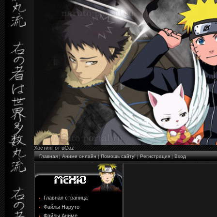
Хостинг от
uCoz
Главная
|
Аниме онлайн
|
Помощь сайту!
|
Регистрация
|
Вход
Главная страница
Файлы Наруто
Файлы Аниме