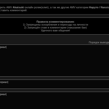
треть AMV
Akatsuki
онлайн ролик(клип), а так же другие AMV категории
Наруто / Naru
ставить комментарий.
Правила комментирования:
1) Запрещены оскорбления и переходы на личности
2) Запрещён спам в комментарии (наказание бан)
Удачного вам общения!
Порядок вывода
риал
]
ериал
]
риал
]