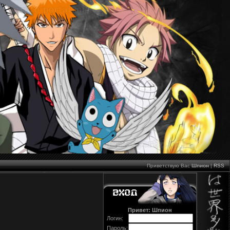
Приветствую Вас
Шпион
|
RSS
Привет: Шпион
Логин:
Пароль: