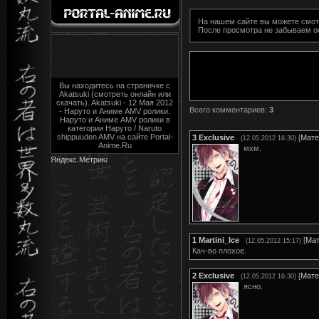
На нашем сайте вы можете смо
После просмотра не забываем о
Вы находитесь на страничке с
Akatsuki (смотреть онлайн или
скачать). Akatsuki - 12 Мая 2012
Всего комментариев
:
3
- Наруто и Аниме AMV ролики.
Наруто и Аниме AMV ролики в
категории Наруто / Naruto
shippuuden AMV на сайте Portal-
3
Exclusive
[
Мате
(12.05.2012 16:30)
Anime.Ru
мхм.
1
Martini_Ice
[
Мат
(12.05.2012 15:17)
Кач-во плохое.
2
Exclusive
[
Мате
(12.05.2012 16:30)
ясно.