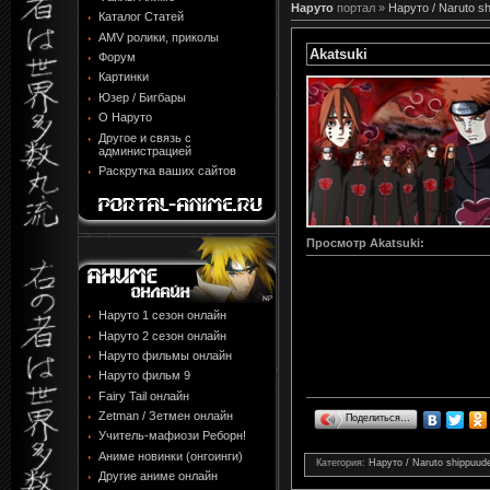
Наруто
портал »
Наруто / Naruto s
Каталог Статей
AMV ролики, приколы
Akatsuki
Форум
Картинки
Юзер / Бигбары
О Наруто
Другое и связь с
администрацией
Раскрутка ваших сайтов
Просмотр
Akatsuki
:
Наруто 1 сезон онлайн
Наруто 2 сезон онлайн
Наруто фильмы онлайн
Наруто фильм 9
Fairy Tail онлайн
Zetman / Зетмен онлайн
Поделиться…
Учитель-мафиози Реборн!
Аниме новинки (онгоинги)
Категория
:
Наруто / Naruto shippuu
Другие аниме онлайн