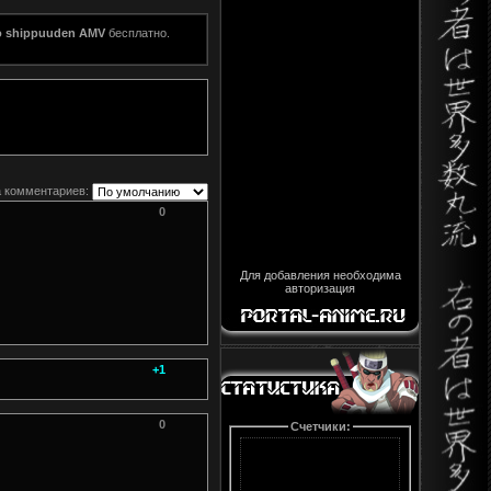
to shippuuden AMV
бесплатно.
 комментариев:
0
Для добавления необходима
авторизация
+1
0
Счетчики: