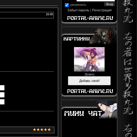
запомнить
Забыл пароль
|
Регистрация
15:05
[
Блич
]