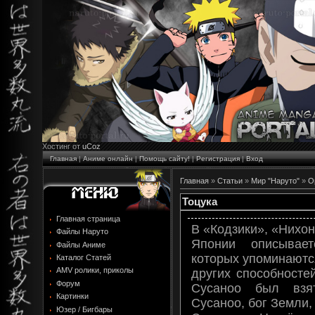
Хостинг от
uCoz
Главная
|
Аниме онлайн
|
Помощь сайту!
|
Регистрация
|
Вход
Главная
»
Статьи
»
Мир "Наруто"
»
О
Тоцука
Главная страница
В «Кодзики», «Нихон
Файлы Наруто
Японии описывает
Файлы Аниме
которых упоминаются
Каталог Статей
AMV ролики, приколы
других способносте
Форум
Сусаноо был взя
Картинки
Сусаноо, бог Земли,
Юзер / Бигбары