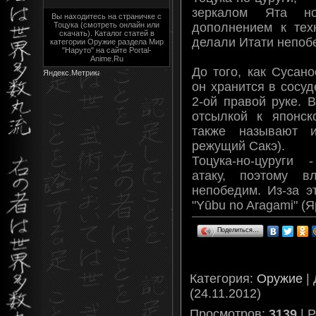
зеркалом Ята н
Вы находитесь на страничке с
дополнением к тех
Тоцука (смотреть онлайн или
скачать). Каталог статей в
делали Итати непоб
категории Оружие раздела Мир
"Наруто" на сайте Portal-
Anime.Ru
До того, как Сусан
он хранится в сосу
2-ой правой руке. 
отсылкой к японск
также называют ин
режущий Сакэ).
Тоцука-но-цуруги
атаку, поэтому в
непобедим. Из-за э
"Yūbu no Aragami" (
Поделиться…
Категория
:
Оружие
|
(24.11.2012)
Просмотров
:
3139
|
Р