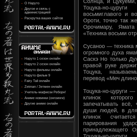
Солнца, и Цукуёми
О Наруто
Тоцука-но-цуру
Другое и связь с
администрацией
восьмиглавого и во
Раскрутка ваших сайтов
Ороти, точно так ж
Орочимару, Ямата
«Техника восьми отр
Сусаноо — техника 
огромного духа яма
Саскэ Но только Ду
Наруто 1 сезон онлайн
Наруто 2 сезон онлайн
правой руке держи
Наруто фильмы онлайн
Тоцука, называем
Наруто фильм 9
перевод «Меч длиной
Fairy Tail онлайн
Zetman / Зетмен онлайн
Тоцука-но-цуруги —
Учитель-мафиози Реборн!
клинок которог
Аниме новинки (онгоинги)
запечатывать всё, 
Другие аниме онлайн
души людей, в дл
клинок считает
парирования ударо
принадлежащего Ор
Тоцука-но-цуруг