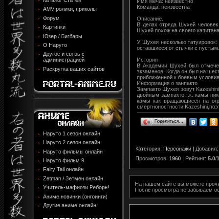
Каталог Статей
Имя меча: неизвестно
Команда: неизвестна
AMV ролики, приколы
Форум
Описание.
В делах отряда Шухей человек 
Картинки
Шухей похож на своего капитана 
Юзер / Бигбары
У Шухея несколько татуировок:
О Наруто
оставшиеся от стычки с пустым
Другое и связь с
История
администрацией
В Академии Шухей был отмечен
Раскрутка ваших сайтов
экзаменов. Когда он был на шес
приближенной к боевым условиям
Информация о занпакто
Зампакто Шухея зовут Kazeshin
двойным зампакто,т.к. камы ни
камы как вращающиеся на огр
смертноностности Kazeshini,поэ
Поделиться…
Наруто 1 сезон онлайн
Наруто 2 сезон онлайн
Категория
:
Персонажи
|
Добавил
Наруто фильмы онлайн
Просмотров
:
1960
|
Рейтинг
:
5.0
/
Наруто фильм 9
Fairy Tail онлайн
Zetman / Зетмен онлайн
На нашем сайте вы можете про
Учитель-мафиози Реборн!
После просмотра не забываем о
Аниме новинки (онгоинги)
Другие аниме онлайн