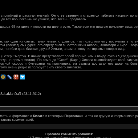
спокойный и рассудительный. Он ответственен и старается избегать насилия по м
до тех пор, пока мы не узнаем, что Тосен - предатель.
 цифра 69 на щеке и полоски на шее и руке. Также всю его правую половину лица р
.
, как один из самых талантливых студентов, что позволило ему поступить в Готе
том (последнем) курсе, его определили в наставники к Абараи, Хинамори и Кире. Тогд
, погибли двое близких друзей Хисаги, а сам он получил шрамы поперек лица.
i (Ветер Смерти). В шикае представляет собой парные камы ввиде буквы S,соединённ
когда не применяются). По команде "Секи!" (Карэ!) Хисаги высвобождает свой зампа
омной скорости бумеранги на противника,тем самым доставая его даже на боль
тому очень редко использует силу своего зампакто.
:
SaLaManDaR
(23.11.2012)
1
читать информацию о
Кисаге
в категории
Персонажи
, а так же другую информацию в 
ставить комментарий.
Правила комментирования:
1) Запрещены оскорбления и переходы на личности