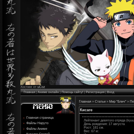
Хостинг от
uCoz
Главная
|
Аниме онлайн
|
Помощь сайту!
|
Регистрация
|
Вход
Главная
»
Статьи
»
Мир "Блич"
»
Пе
Кисаге
Главная страница
Лейтенант девятого отряда (kyuub
Файлы Наруто
День рождения: 17 августа
Рост: 181 см.
Файлы Аниме
Вес: 67 кг.