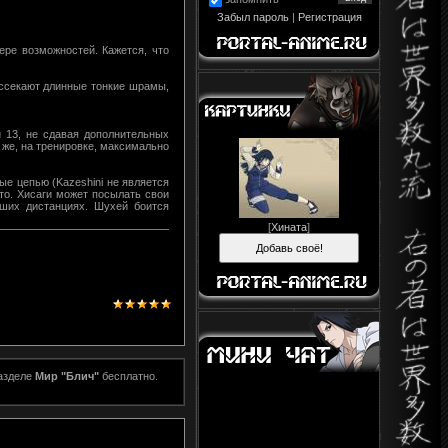
Забыл пароль
|
Регистрация
ере возможностей. Кажется, что
ассекают длинные тонкие шрамы,
й 13, не сдавая дополнительных
а же, на тренировке, максимально
ые цепью (Kazeshini не является
кто. Хисаги может посылать свои
ших дистанциях. Шухей боится
[
Хината
]
разделе
Мир "Блич"
бесплатно.