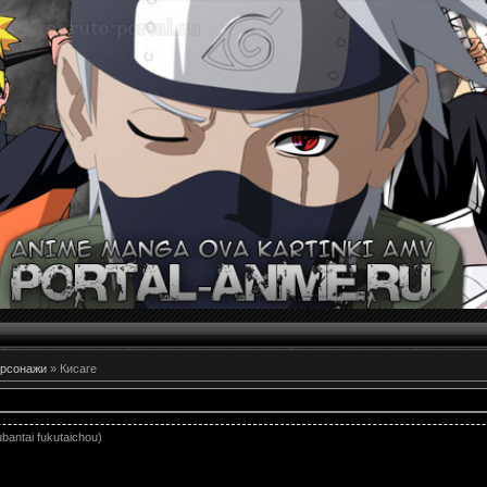
рсонажи
» Кисаге
antai fukutaichou)