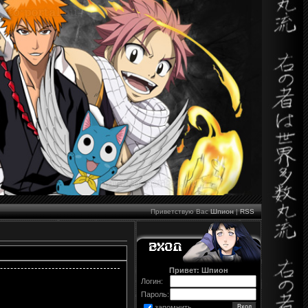
Приветствую Вас
Шпион
|
RSS
Привет: Шпион
Логин:
Пароль:
запомнить