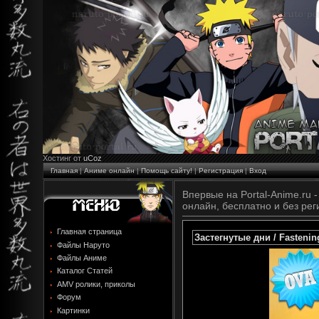
Хостинг от
uCoz
Главная
|
Аниме онлайн
|
Помощь сайту!
|
Регистрация
|
Вход
Впервые на Portal-Anime.ru -
онлайн, бесплатно и без рег
Главная страница
Застегнутые дни / Fastenin
Файлы Наруто
Файлы Аниме
Каталог Статей
AMV ролики, приколы
Форум
Картинки