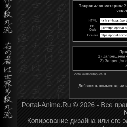
Понравился материал? 
ссыл
HTML
BB-
Code
Ссылка
Пра
1) Запрещены 
2) Запрещён с
Всего комментариев
:
0
Добавлять комментарии м
Portal-Anime.Ru © 2026 - Все п
N
Копирование дизайна или его э