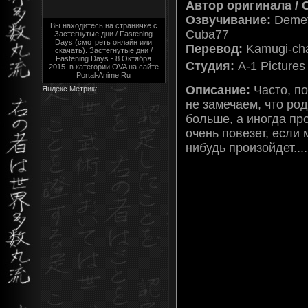
Автор оригинала / 
Озвучивание:
Demetr
Вы находитесь на страничке с
Cuba77
Застегнутые дни / Fastening
Days (смотреть онлайн или
Перевод:
Kamugi-ch
скачать). Застегнутые дни /
Fastening Days - 8 Октября
Студия:
A-1 Pictures
2015. в категории OVA на сайте
Portal-Anime.Ru
Описание:
Часто, п
не замечаем, что р
больше, а иногда пр
очень повезет, если 
нибудь произойдет....