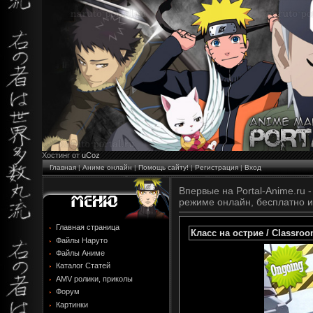
Хостинг от
uCoz
Главная
|
Аниме онлайн
|
Помощь сайту!
|
Регистрация
|
Вход
Впервые на Portal-Anime.ru - 
режиме онлайн, бесплатно и
Главная страница
Класс на острие / Classroom
Файлы Наруто
Файлы Аниме
Каталог Статей
AMV ролики, приколы
Форум
Картинки