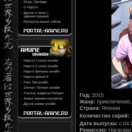
Юзер / Бигбары
О Наруто
Другое и связь с
администрацией
Раскрутка ваших сайтов
Наруто 1 сезон онлайн
Наруто 2 сезон онлайн
Наруто фильмы онлайн
Наруто фильм 9
Fairy Tail онлайн
Zetman / Зетмен онлайн
Учитель-мафиози Реборн!
Год:
2015
Аниме новинки (онгоинги)
Жанр:
приключения, 
Другие аниме онлайн
Страна:
Япония
Количество серий:
Дата выпуска:
с 04.
Режиссер:
Нагасаки