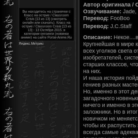
Автор оригинала / 
Озвучивание:
Jade,
Вы находитесь на страничке с
Класс на острие / Classroom
Перевод:
FooBoo
Crisis [13 из 13] (смотреть
онлайн или скачать). Класс на
Перевод:
J.C.Staff
острие / Classroom Crisis [13 из
13] - 13 Октября 2015. в
категории онгоинги (новинки
Описание:
Некое....
аниме) на сайте Portal-Anime.Ru
Крупнейшая в мире 
всех уголков света о
изобретателей, сист
старших классов, чт
на них.
И наша история пойд
гениев разных масте
Но, именно в этот де
загадочного новеньк
ничего и именно в эт
заложники. Но в итог
новичком не меняетс
чтобы их распустить 
всегда самые адеква