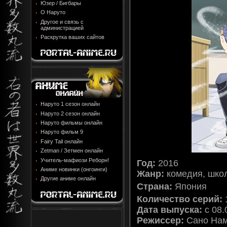
Юзер / Бигбары
О Наруто
Другое и связь с
администрацией
Раскрутка ваших сайтов
Наруто 1 сезон онлайн
Наруто 2 сезон онлайн
Наруто фильмы онлайн
Наруто фильм 9
Fairy Tail онлайн
Zetman / Зетмен онлайн
Учитель-мафиози Реборн!
Год:
2016
Аниме новинки (онгоинги)
Жанр:
комедия, шко
Другие аниме онлайн
Страна:
Япония
Количество серий:
Дата выпуска:
c 08.
Режиссер:
Сано На