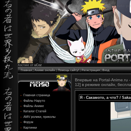
Хостинг от
uCoz
Главная
|
Аниме онлайн
|
Помощь сайту!
|
Регистрация
|
Вход
Впервые на Portal-Anime.ru -
12] в режиме онлайн, беспла
Главная страница
Я - Сакамото, а что? / Saka
Файлы Наруто
Файлы Аниме
Каталог Статей
AMV ролики, приколы
Форум
Картинки