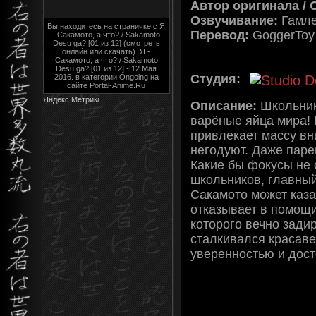
Автор оригинала / 
Озвучивание:
Гамле
Вы находитесь на страничке с Я
Перевод:
GoggerToy
- Сакамото, а что? / Sakamoto
Desu ga? [01 из 12] (смотреть
онлайн или скачать). Я -
Сакамото, а что? / Sakamoto
Desu ga? [01 из 12] - 12 Мая
Студия:
2016. в категории Ongoing на
сайте Portal-Anime.Ru
Описание:
Школьник
варёные яйца мира! 
привлекает массу вн
негодуют. Даже паре
Какие бы фокусы не 
школьников, главный
Сакамото может каза
отказывает в помощи
которого вечно зади
сталкивался красаве
уверенностью и дост