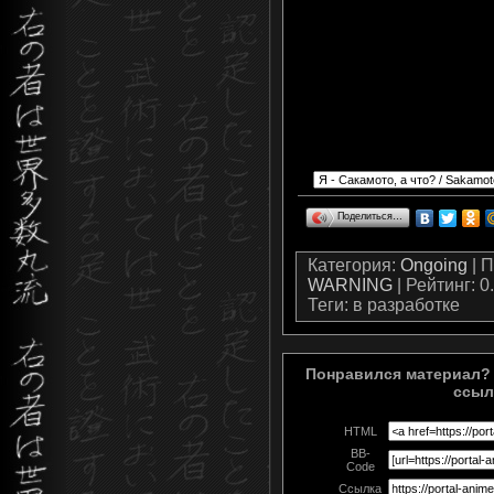
Поделиться…
Категория
:
Ongoing
|
П
WARNING
|
Рейтинг
:
0
Теги
: в разработке
Понравился материал? 
ссыл
HTML
BB-
Code
Ссылка