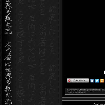
Поделиться…
Категория
:
Ongoing
|
Просмотров
: 58
Теги
: в разработке
Понравил