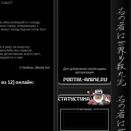
, Cuba77
 обессилевший от голода,
ного гнева, вперемешку с
у минут назад Ацуши готов был
я в реку на выручку
амоубийства сорвали.
м детективном агентстве»,
ащаются к ним.
© Hollow, World Art
Для добавления необходима
авторизация
из 12] онлайн:
Счетчики: