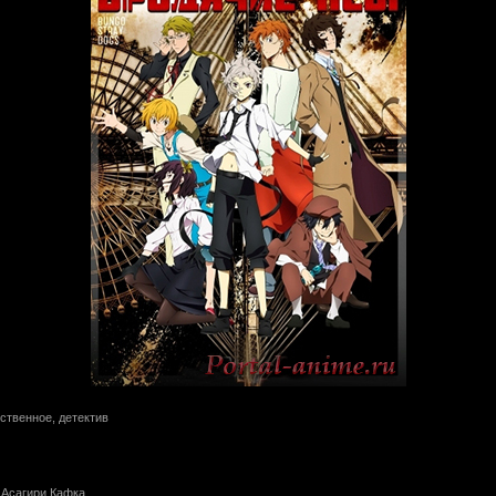
ственное, детектив
Асагири Кафка