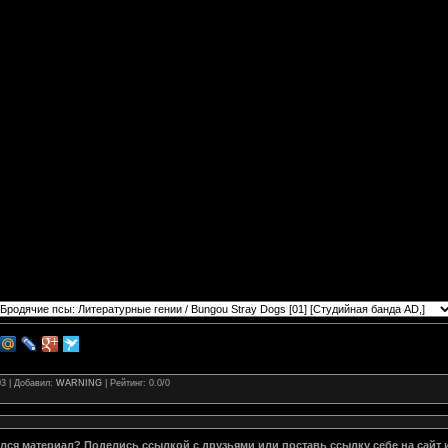
03 |
Добавил
:
WARNING
|
Рейтинг
:
0.0
/
0
ся материал? Поделись ссылкой с друзьями или поставь ссылку себе на сайт 