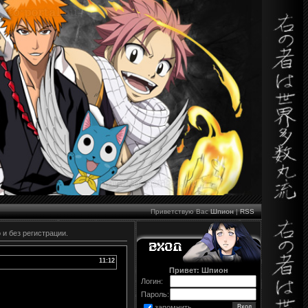
Приветствую Вас
Шпион
|
RSS
 и без регистрации.
11:12
Привет: Шпион
Логин:
Пароль:
запомнить