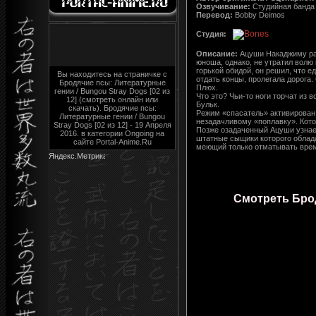
Озвучивание:
Студийная банда 
Перевод:
Bobby Deimos
Студия:
Описание:
Ацуши Накаджиму раз
юноша, однако, не утратил волю
горькой обидой, он решил, что е
Вы находитесь на страничке с
отдать концы, пролегала дорога.
Бродячие псы: Литературные
Плюх.
гении / Bungou Stray Dogs [02 из
Что это? Чьи-то ноги торчат из в
12] (смотреть онлайн или
Бульк.
скачать). Бродячие псы:
Режим «спасатель» активирован!
Литературные гении / Bungou
незадачливому «поплавку». Кото
Stray Dogs [02 из 12] - 19 Апреля
Позже озадаченный Ацуши узнает
2016. в категории Ongoing на
штатные сыщики которого облад
сайте Portal-Anime.Ru
меющий только отматывать врем
Смотреть Брод