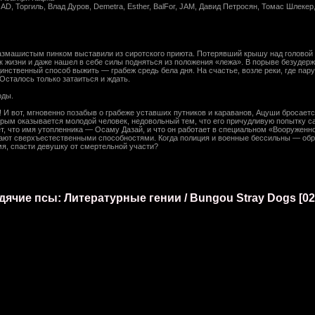
AD, Торгиль, Влад Дуров, Demetra, Esther, BalFor, JAM, Давид Петросян, Томас Шлекер
машистым пинком выставили из сиротского приюта. Потерявший крышу над головой и
 к жизни и даже нашел в себе силы подняться из положения «лежа». В порыве безудерж
динственный способ выжить — грабеж средь бела дня. На счастье, возле реки, где пар
 Осталось только затаиться и ждать.
оды.
 И вот, мгновенно позабыв о грабеже уставших путников и караванов, Ацуши бросаетс
рым оказывается молодой человек, недовольный тем, что его причудливую попытку с
, что имя утопленника — Осаму Дазай, и что он работает в специальном «Вооруженно
ают сверхъестественными способностями. Когда полиция и военные бессильны — обр
я, спасти девушку от смертельной участи?
ячие псы: Литературные гении / Bungou Stray Dogs [02 