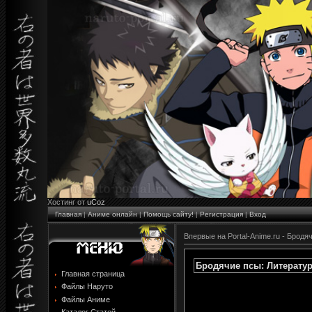
Хостинг от
uCoz
Главная
|
Аниме онлайн
|
Помощь сайту!
|
Регистрация
|
Вход
Впервые на Portal-Anime.ru - Бродя
Бродячие псы: Литературн
Главная страница
Файлы Наруто
Файлы Аниме