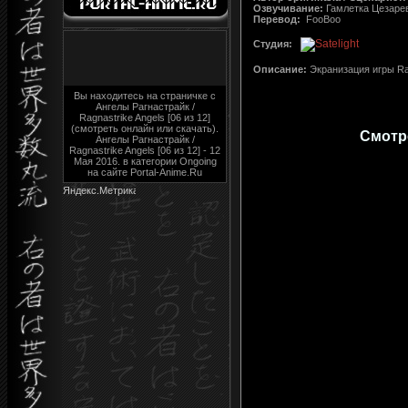
Озвучивание:
Гамлетка Цезарев
Перевод:
FooBoo
Студия:
Описание:
Экранизация игры Ra
Вы находитесь на страничке с
Ангелы Рагнастрайк /
Ragnastrike Angels [06 из 12]
(смотреть онлайн или скачать).
Смотре
Ангелы Рагнастрайк /
Ragnastrike Angels [06 из 12] - 12
Мая 2016. в категории Ongoing
на сайте Portal-Anime.Ru