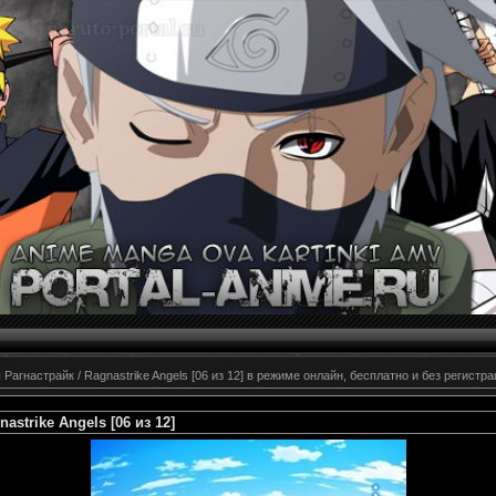
 Рагнастрайк / Ragnastrike Angels [06 из 12] в режиме онлайн, бесплатно и без регистра
astrike Angels [06 из 12]