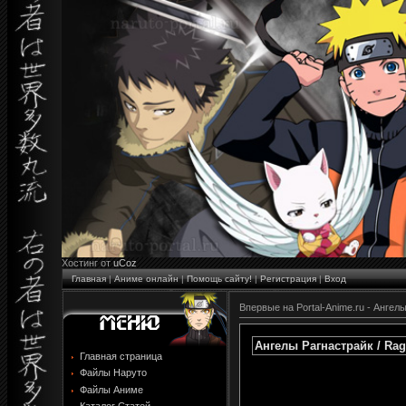
Хостинг от
uCoz
Главная
|
Аниме онлайн
|
Помощь сайту!
|
Регистрация
|
Вход
Впервые на Portal-Anime.ru - Ангелы
Ангелы Рагнастрайк / Ragn
Главная страница
Файлы Наруто
Файлы Аниме