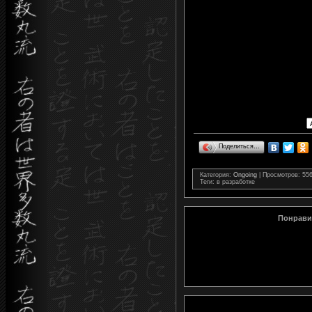
Поделиться…
Категория
:
Ongoing
|
Просмотров
: 55
Теги
: в разработке
Понравил