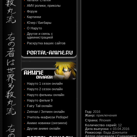
Каталог Статей
AMV ролики, приколы
Форум
Картинки
Юзер / Бигбары
О Наруто
Другое и связь с
администрацией
Раскрутка ваших сайтов
Наруто 1 сезон онлайн
Наруто 2 сезон онлайн
Наруто фильмы онлайн
Наруто фильм 9
Fairy Tail онлайн
Zetman / Зетмен онлайн
Год:
2016
Жанр:
приключения
Учитель-мафиози Реборн!
Страна:
Япония
Аниме новинки (онгоинги)
Количество серий:
12
Другие аниме онлайн
Дата выпуска:
c 03.04.2016
Режиссер:
Вада Дзюнъити
Автор оригинала / Сценарист: