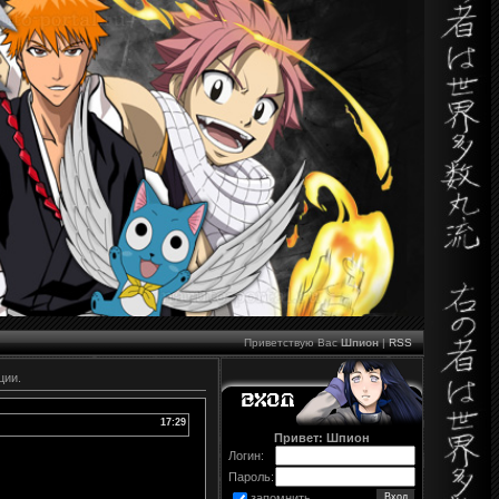
Приветствую Вас
Шпион
|
RSS
ции.
17:29
Привет: Шпион
Логин:
Пароль:
запомнить