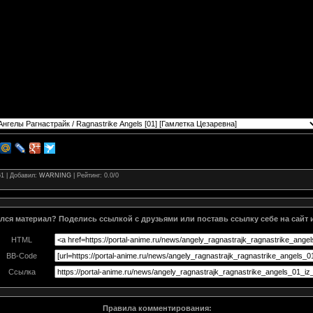
61 |
Добавил
:
WARNING
|
Рейтинг
:
0.0
/
0
ся материал? Поделись ссылкой с друзьями или поставь ссылку себе на сайт 
HTML
BB-Code
Ссылка
Правила комментирования: