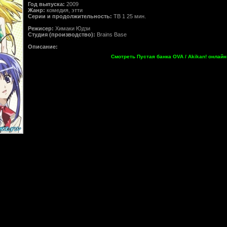
Год выпуска:
2009
Жанр:
комедия, этти
Серии и продолжительность:
ТВ 1 25 мин.
Режисер:
Химаки Юдзи
Студия (производство):
Brains Base
Описание:
Смотреть Пустая банка OVA / Akikan! онлайн