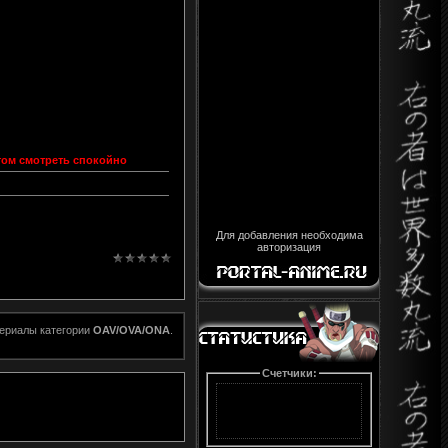
отом смотреть спокойно
Для добавления необходима
авторизация
териалы категории
OAV/OVA/ONA
.
Счетчики: