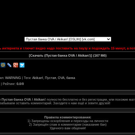
ь интернета и глючит видео надо поставить на паузу и подождать 15 минут, а п
[Скачать (Пустая банка OVA / Akikan!)] (167 Мб)
ил
:
WARNING
|
Теги
:
Akikan!
,
Пустая
,
OVA
,
банка
|
Рейтинг
:
0.0
/
0
и
Пустая банка OVA / Akikan!
полностю бесплатно и без регистрации, или похожие ма
забываем оставить комментарий. Заходите к нам ещё и зовите друзей!
Правила комментирования:
1) Запрещены оскорбления и переходы на личности
2) Запрещён спам в комментарии (наказание бан)
Удачного вам общения!