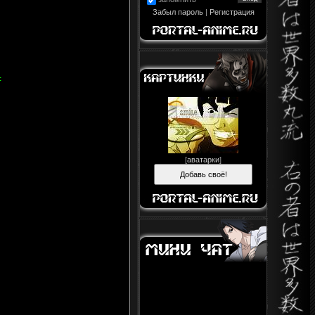
Забыл пароль
|
Регистрация
:
[
аватарки
]