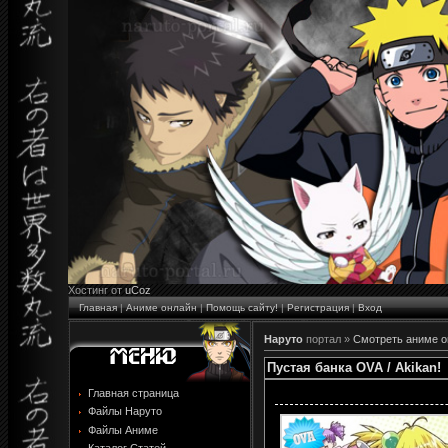
Хостинг от
uCoz
Главная
|
Аниме онлайн
|
Помощь сайту!
|
Регистрация
|
Вход
Наруто
портал »
Cмотреть аниме о
Пустая банка OVA / Akikan!
Главная страница
Файлы Наруто
Файлы Аниме