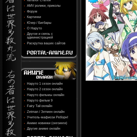
Каталог Статей
AMV ролики, приколы
Форум
Картинки
Юзер / Бигбары
О Наруто
Другое и связь с
администрацией
Раскрутка ваших сайтов
Наруто 1 сезон онлайн
Наруто 2 сезон онлайн
Наруто фильмы онлайн
Наруто фильм 9
Fairy Tail онлайн
Zetman / Зетмен онлайн
Учитель-мафиози Реборн!
Аниме новинки (онгоинги)
Другие аниме онлайн