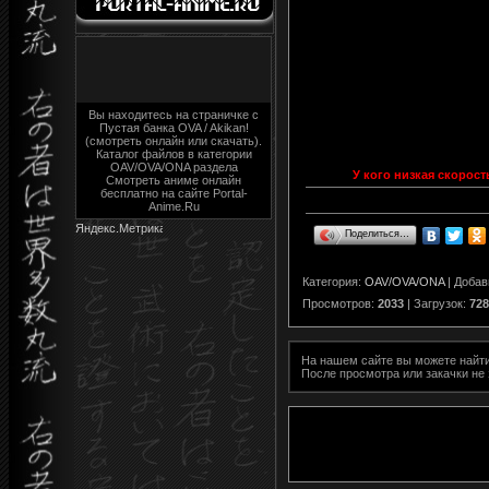
Вы находитесь на страничке с
Пустая банка OVA / Akikan!
(смотреть онлайн или скачать).
Каталог файлов в категории
OAV/OVA/ONA раздела
У кого низкая скорост
Cмотреть аниме онлайн
бесплатно на сайте Portal-
Anime.Ru
Поделиться…
Категория
:
OAV/OVA/ONA
|
Добав
Просмотров
:
2033
|
Загрузок
:
728
На нашем сайте вы можете найт
После просмотра или закачки не 