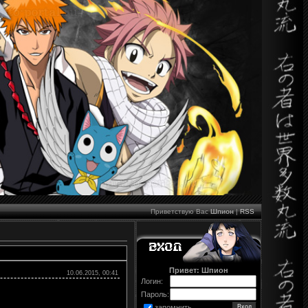
Приветствую Вас
Шпион
|
RSS
Привет: Шпион
10.06.2015, 00:41
Логин:
Пароль:
запомнить