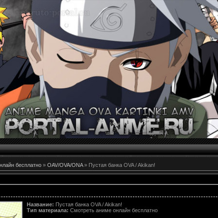
нлайн бесплатно
»
OAV/OVA/ONA
» Пустая банка OVA / Akikan!
Название:
Пустая банка OVA / Akikan!
Тип материала:
Cмотреть аниме онлайн бесплатно