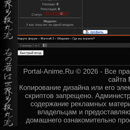
Награды:
0
Репутация:
0
Статус:
Медали:
У вас пока нет ни одной медали.
Наруто форум
»
Warcraft 3
»
Общение
»
Где вы играете?
1
Страница
1
из
1
Portal-Anime.Ru © 2026 - Все п
сайта
Копирование дизайна или его эле
скриптов запрещено. Администра
содержание рекламных матери
владельцам и предоставляю
домашнего ознакомительно про