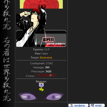
Группа:
V.I.P
Ранг:
Каге
Титул:
Beelzebub
Сообщений:
17242
Награды:
360
Репутация:
3420
Статус:
Медали: