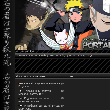
Хостинг от
uCoz
Главная
|
Аниме онлайн
|
Помощь сайту!
|
Регистрация
|
Вход
Информационный центр:
Чат:
Как найти дешевое жилье на
(0)
Пхукете
Таможенный юрист в
(0)
Москве | Услуги ВЭД
Изделия из листового
(0)
металла на заказ
Английский для детей в саду
(0)
Mary Jane