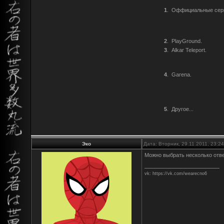
1
.
Оффициальные сер
2
.
PlayGround.
3
.
Alkar Teleport.
4
.
Garena.
5
.
Другое...
Эко
Дата: Вторник, 29.11.2011, 23:
Можно выбрать несколько отве
vk: https://vk.com/wearecno6