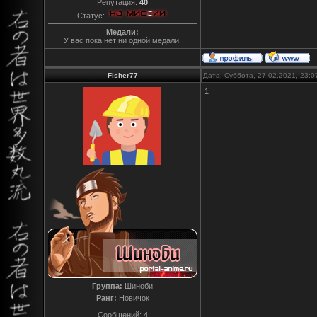
Репутация:
40
Статус:
Медали:
У вас пока нет ни одной медали.
Fisher77
Дата: Суббота, 27.02.2021, 23:
1
Группа:
Шиноби
Ранг:
Новичок
Сообщений:
4