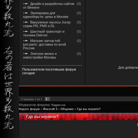
Дизайн и разработка сайтов
(0)
от Bewave
Экипировка для
(0)
единоборств: цены в Москве
Вакуумные насосы Jurop:
(0)
серии PN, PNR и DL
Шахтный транспорт и
(0)
техника Dekree
Магазин запчастей
(0)
just.parts: доставка по всей
России
Элитное жилье и
(0)
новостройки Москвы
Для добавле
Пользователи посетившие форум
сегодня:
1
Страница
1
из
1
Модератор форума:
Nagato-rus
Наруто форум
»
Warcraft 3
»
Общение
»
Где вы играете?
Где вы играете?