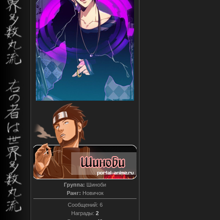
Группа:
Шиноби
Ранг:
Новичок
Сообщений:
6
Награды:
2