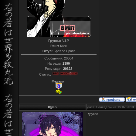
Группа:
V.I.P
Ранг:
Каге
Титул:
Брат за Брата
Сообщений:
20004
Награды:
2390
Репутация:
20322
Статус:
Медали:
It@chi
Дата: Понедельник, 15.07.2013,
другое