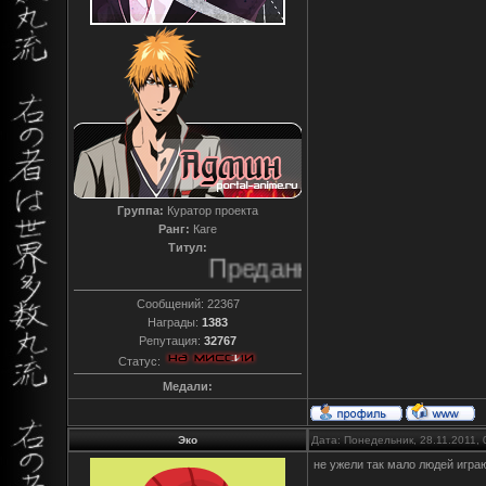
Группа:
Куратор проекта
Ранг:
Каге
Титул:
Преданный
Сообщений:
22367
Награды:
1383
Репутация:
32767
Статус:
Медали:
Эко
Дата: Понедельник, 28.11.2011,
не ужели так мало людей игра