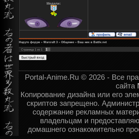
Медали:
Наруто форум
»
Warcraft 3
»
Общение
»
Ваш ник в Battle.net
1
Страница
1
из
1
Portal-Anime.Ru © 2026 - Все п
сайта
Копирование дизайна или его эле
скриптов запрещено. Администра
содержание рекламных матери
владельцам и предоставляю
домашнего ознакомительно про