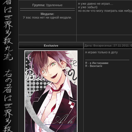
я уже давно не играл....
Группа:
Удаленные
и уже забыл)
но если что могу поиграть как нибу
Медали:
У вас пока нет ни одной медали.
Exclusive
Дата: Воскресенье, 27.11.2011,
я играю только в доту
Я - в Инстаграмме
Я - Вконтакте