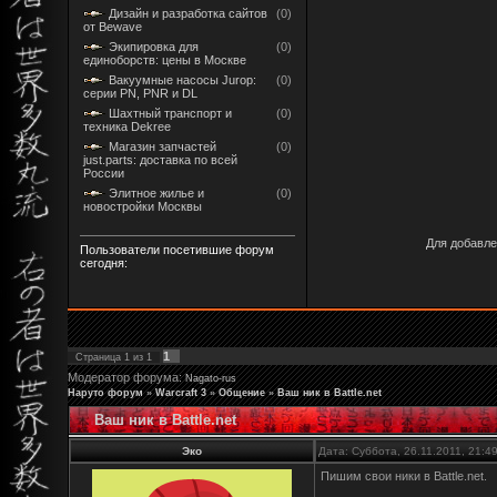
Дизайн и разработка сайтов
(0)
от Bewave
Экипировка для
(0)
единоборств: цены в Москве
Вакуумные насосы Jurop:
(0)
серии PN, PNR и DL
Шахтный транспорт и
(0)
техника Dekree
Магазин запчастей
(0)
just.parts: доставка по всей
России
Элитное жилье и
(0)
новостройки Москвы
Для добавле
Пользователи посетившие форум
сегодня:
1
Страница
1
из
1
Модератор форума:
Nagato-rus
Наруто форум
»
Warcraft 3
»
Общение
»
Ваш ник в Battle.net
Ваш ник в Battle.net
Эко
Дата: Суббота, 26.11.2011, 21:
Пишим свои ники в Battle.net.