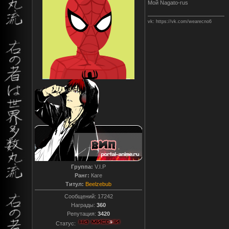
Мой Nagato-rus
vk: https://vk.com/wearecno6
Группа:
V.I.P
Ранг:
Каге
Титул:
Beelzebub
Сообщений:
17242
Награды:
360
Репутация:
3420
Статус: