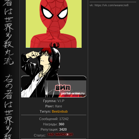
vk: https://vk.com/wearecno6
Группа:
V.I.P
Ранг:
Каге
Титул:
Beelzebub
Сообщений:
17242
Награды:
360
Репутация:
3420
Статус: