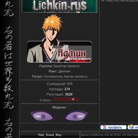
vk: https://vk.com/id156224
Группа:
Куратор проекта
Ранг:
Джонин
Титул:
Основатель Naruto-portal.ru
Сообщений:
879
Награды:
174
Репутация:
3528
Статус:
Медали:
Tobi_Good_Boy
Дата: Суббота, 26.11.2011, 21:59 | 