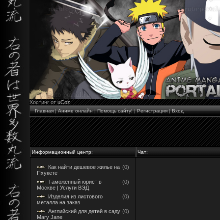
Хостинг от
uCoz
Главная
|
Аниме онлайн
|
Помощь сайту!
|
Регистрация
|
Вход
Информационный центр:
Чат:
Как найти дешевое жилье на
(0)
Пхукете
Таможенный юрист в
(0)
Москве | Услуги ВЭД
Изделия из листового
(0)
металла на заказ
Английский для детей в саду
(0)
Mary Jane