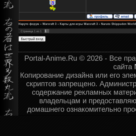
Наруто форум
»
Warcraft 3
»
Карты для игры Warcraft 3
»
Naruto Shippuden World
1
Страница
1
из
1
Portal-Anime.Ru © 2026 - Все п
сайта
Копирование дизайна или его эле
скриптов запрещено. Администра
содержание рекламных матери
владельцам и предоставляю
домашнего ознакомительно про