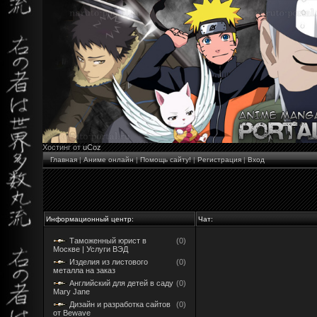
Хостинг от
uCoz
Главная
|
Аниме онлайн
|
Помощь сайту!
|
Регистрация
|
Вход
Информационный центр:
Чат:
Таможенный юрист в
(0)
Москве | Услуги ВЭД
Изделия из листового
(0)
металла на заказ
Английский для детей в саду
(0)
Mary Jane
Дизайн и разработка сайтов
(0)
от Bewave