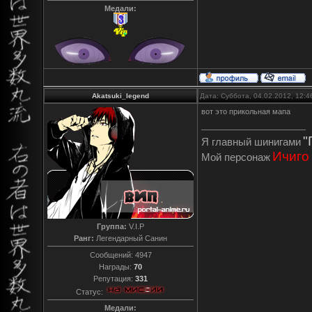
Медали:
Akatsuki_legend
Дата: Суббота, 04.02.2012, 12:
вот это прикольная мапа
"
Я главный шинигами
Ичиго
Мой персонаж
Группа:
V.I.P
Ранг:
Легендарный Санин
Сообщений:
4947
Награды:
70
Репутация:
331
Статус:
Медали: