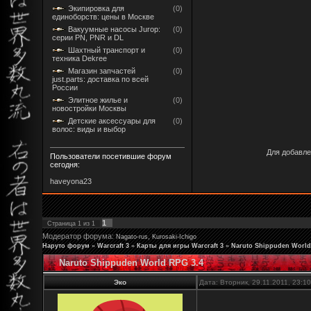
Экипировка для
(0)
единоборств: цены в Москве
Вакуумные насосы Jurop:
(0)
серии PN, PNR и DL
Шахтный транспорт и
(0)
техника Dekree
Магазин запчастей
(0)
just.parts: доставка по всей
России
Элитное жилье и
(0)
новостройки Москвы
Детские аксессуары для
(0)
волос: виды и выбор
Для добавле
Пользователи посетившие форум
сегодня:
haveyona23
1
Страница
1
из
1
Модератор форума:
,
Nagato-rus
Kurosaki-Ichigo
Наруто форум
»
Warcraft 3
»
Карты для игры Warcraft 3
»
Naruto Shippuden World
Naruto Shippuden World RPG 3.4
Эко
Дата: Вторник, 29.11.2011, 23: