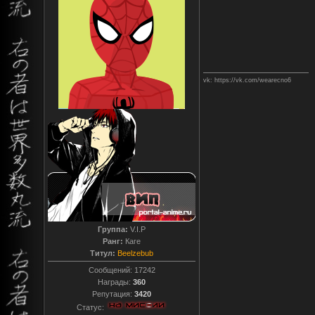
vk: https://vk.com/wearecno6
Группа:
V.I.P
Ранг:
Каге
Титул:
Beelzebub
Сообщений:
17242
Награды:
360
Репутация:
3420
Статус: