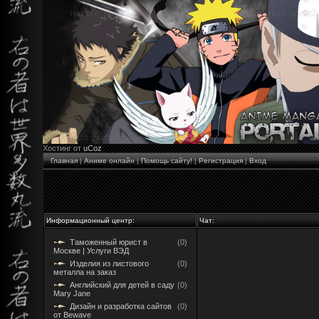
Хостинг от
uCoz
Главная
|
Аниме онлайн
|
Помощь сайту!
|
Регистрация
|
Вход
Информационный центр:
Чат:
Таможенный юрист в
(0)
Москве | Услуги ВЭД
Изделия из листового
(0)
металла на заказ
Английский для детей в саду
(0)
Mary Jane
Дизайн и разработка сайтов
(0)
от Bewave