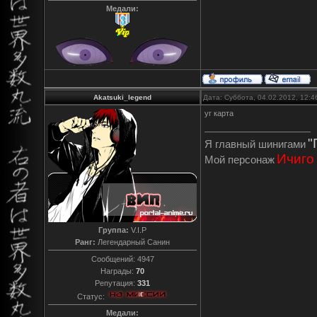
Медали:
Akatsuki_legend
Дата: Суббота, 04.02.2012, 12:
уг карта
"
Я главный шинигами
Ичиго
Мой персонаж
Группа:
V.I.P
Ранг:
Легендарный Санин
Сообщений:
4947
Награды:
70
Репутация:
331
Статус:
Медали: