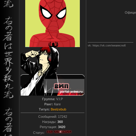
Офици
vk: https://vk.com/wearecno6
Группа:
V.I.P
Ранг:
Каге
Титул:
Beelzebub
Сообщений:
17242
Награды:
360
Репутация:
3420
Статус: