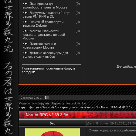
Экипировка для
(0)
единоборств: цены в Москве
Вакуумные насосы Jurop:
(0)
серии PN, PNR и DL
Шахтный транспорт и
(0)
техника Dekree
Магазин запчастей
(0)
just.parts: доставка по всей
России
Элитное жилье и
(0)
новостройки Москвы
Детские аксессуары для
(0)
волос: виды и выбор
Для добавле
Пользователи посетившие форум
сегодня:
1
Страница
1
из
1
Модератор форума:
,
Nagato-rus
Kurosaki-Ichigo
Наруто форум
»
Warcraft 3
»
Карты для игры Warcraft 3
»
Naruto RPG v2.69.2 fix
Naruto RPG v2.69.2 fix
Эко
Дата: Вторник, 29.11.2011, 22:
Очень хорошая и проработанна