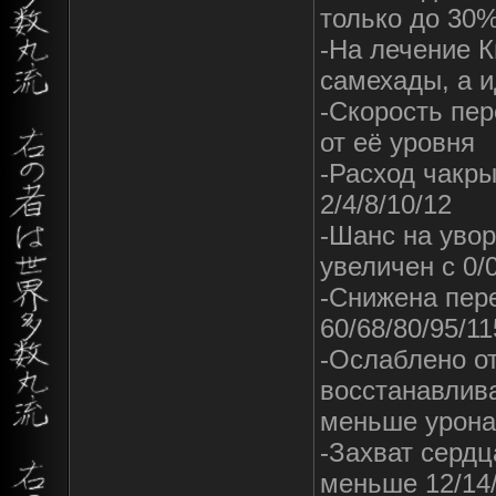
только до 30%
-На лечение К
самехады, а и
-Скорость пер
от её уровня
-Расход чакры
2/4/8/10/12
-Шанс на уво
увеличен с 0/
-Снижена пере
60/68/80/95/11
-Ослаблено от
восстанавлива
меньше урона
-Захват сердц
меньше 12/14/