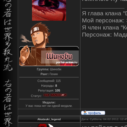
Я глава клана "
Мой персонаж: 
Я член клана "К
Персонаж: Мад
Группа:
Шиноби
Ранг:
Генин
Сообщений:
115
Награды:
8
Репутация:
105
Статус:
Медали:
У вас пока нет ни одной медали.
Akatsuki_legend
Дата: Суббота, 04.02.2012, 12: