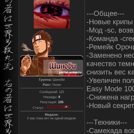
---Общее---
-Новые крипы
-Мод -sc, во
-Команда -cre
-Ремейк Ороч
-Заменено не
качество темн
снизить вес к
-Увеличен пол
Группа:
Шиноби
Ранг:
Генин
Easy Mode 10
Сообщений:
115
-Снижена нагр
Награды:
8
Репутация:
105
-Новый секре
Статус:
Медали:
У вас пока нет ни одной медали.
---Техники---
-Самехада вос