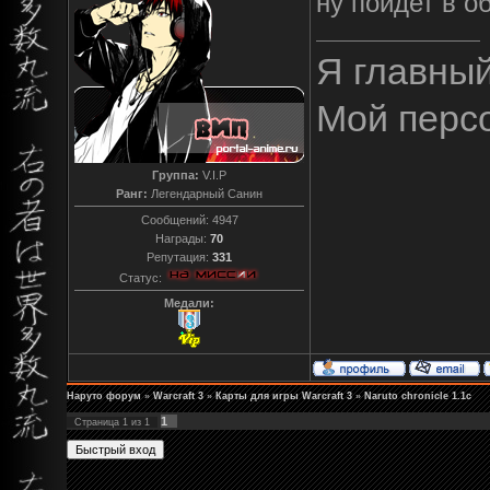
ну пойдет в 
Я главны
Мой перс
Группа:
V.I.P
Ранг:
Легендарный Санин
Сообщений:
4947
Награды:
70
Репутация:
331
Статус:
Медали:
Наруто форум
»
Warcraft 3
»
Карты для игры Warcraft 3
»
Naruto chronicle 1.1c
1
Страница
1
из
1