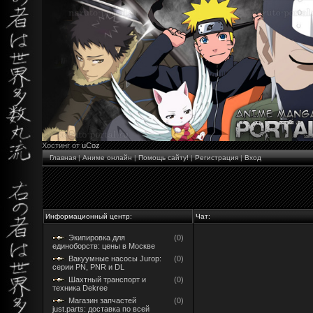
Хостинг от
uCoz
Главная
|
Аниме онлайн
|
Помощь сайту!
|
Регистрация
|
Вход
Информационный центр:
Чат:
Экипировка для
(0)
единоборств: цены в Москве
Вакуумные насосы Jurop:
(0)
серии PN, PNR и DL
Шахтный транспорт и
(0)
техника Dekree
Магазин запчастей
(0)
just.parts: доставка по всей