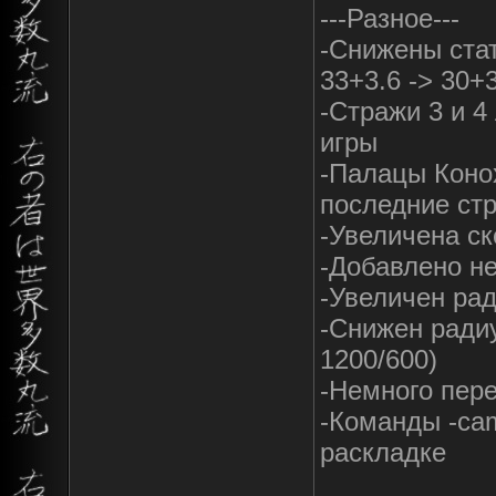
---Разное---
-Снижены стат
33+3.6 -> 30+
-Стражи 3 и 4
игры
-Палацы Коно
последние ст
-Увеличена ск
-Добавлено н
-Увеличен рад
-Снижен радиу
1200/600)
-Немного пер
-Команды -cam
раскладке