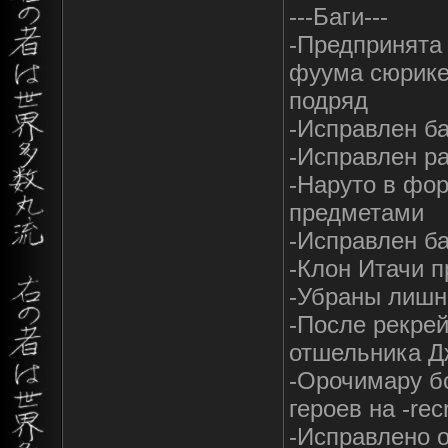
---Баги---
-Предпринята 
фуума сюрикен
подряд
-Исправлен б
-Исправлен р
-Наруто в фо
предметами
-Исправлен ба
-Клон Итачи п
-Убраны лишн
-После рекре
отшельника Д
-Орочимару бо
героев на -rec
-Исправлено 