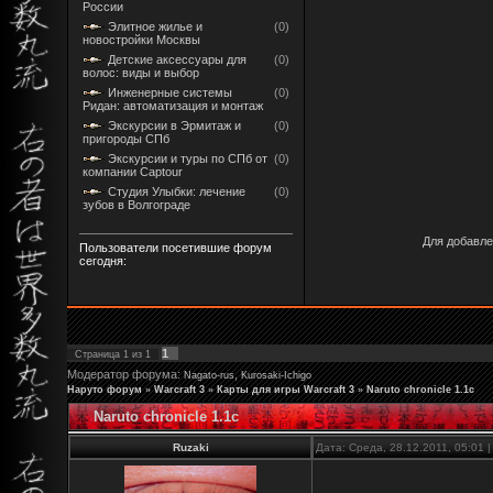
России
Элитное жилье и
(0)
новостройки Москвы
Детские аксессуары для
(0)
волос: виды и выбор
Инженерные системы
(0)
Ридан: автоматизация и монтаж
Экскурсии в Эрмитаж и
(0)
пригороды СПб
Экскурсии и туры по СПб от
(0)
компании Captour
Студия Улыбки: лечение
(0)
зубов в Волгограде
Для добавле
Пользователи посетившие форум
сегодня:
1
Страница
1
из
1
Модератор форума:
,
Nagato-rus
Kurosaki-Ichigo
Наруто форум
»
Warcraft 3
»
Карты для игры Warcraft 3
»
Naruto chronicle 1.1c
Naruto chronicle 1.1c
Ruzaki
Дата: Среда, 28.12.2011, 05:01