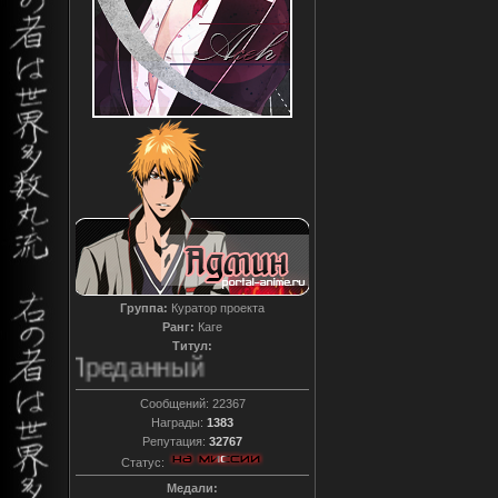
Группа:
Куратор проекта
Ранг:
Каге
Титул:
Преданный
Сообщений:
22367
Награды:
1383
Репутация:
32767
Статус:
Медали: