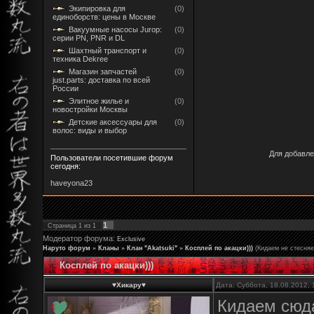
Экипировка для
(0)
единоборств: цены в Москве
Вакуумные насосы Jurop:
(0)
серии PN, PNR и DL
Шахтный транспорт и
(0)
техника Dekree
Магазин запчастей
(0)
just.parts: доставка по всей
России
Элитное жилье и
(0)
новостройки Москвы
Детские аксессуары для
(0)
волос: виды и выбор
Для добавле
Пользователи посетившие форум
сегодня:
haveyona23
1
Страница
1
из
1
Модератор форума:
Exclusive
Наруто форум
»
Кланы
»
Клан "Akatsuki"
»
Косплей по акацки)))
(Кидаем не стесня
Косплей по акацки)))
♥Хикару♥
Дата: Суббота, 18.08.2012,
Кидаем сюда