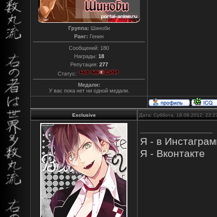
Группа:
Шиноби
Ранг:
Генин
Сообщений:
180
Награды:
18
Репутация:
277
Статус:
Медали:
У вас пока нет ни одной медали.
Exclusive
Дата: Суббота, 18.08.2012, 22:
Я - в Инстагра
Я - Вконтакте