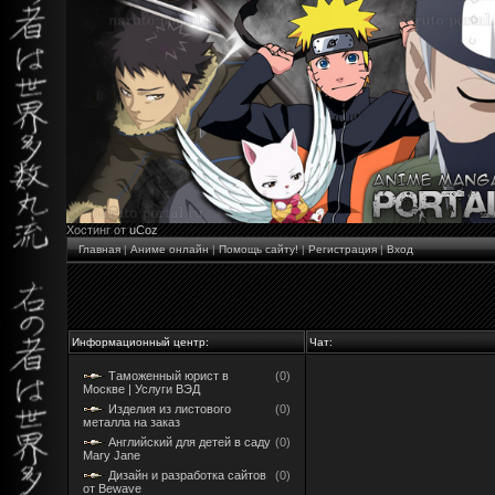
Хостинг от
uCoz
Главная
|
Аниме онлайн
|
Помощь сайту!
|
Регистрация
|
Вход
Информационный центр:
Чат:
Таможенный юрист в
(0)
Москве | Услуги ВЭД
Изделия из листового
(0)
металла на заказ
Английский для детей в саду
(0)
Mary Jane
Дизайн и разработка сайтов
(0)
от Bewave