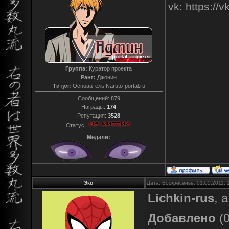
vk: https:/
Группа:
Куратор проекта
Ранг:
Джонин
Титул:
Основатель Naruto-portal.ru
Сообщений:
879
Награды:
174
Репутация:
3528
Статус:
Медали:
Эко
Дата: Воскресенье, 01.05.2011,
Lichkin-rus
, 
Добавлено
(0