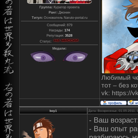
Группа:
Куратор проекта
Ранг:
Джонин
Титул:
Основатель Naruto-portal.ru
Сообщений:
879
Награды:
174
Репутация:
3528
Статус:
Медали:
Любимый чел
тот – без к
vk: https:/
boy1
Дата: Воскресенье, 01.05.2011,
- Ваш возраст
- Ваш опыт ра
разбираюсь ну