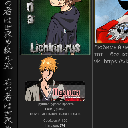
Любимый чел
тот – без к
vk: https:/
Группа:
Куратор проекта
Ранг:
Джонин
Титул:
Основатель Naruto-portal.ru
Сообщений:
879
Награды:
174