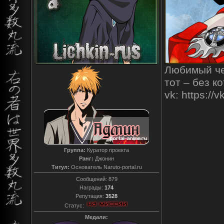
Любимый чел
тот – без к
vk: https:/
Группа:
Куратор проекта
Ранг:
Джонин
Титул:
Основатель Naruto-portal.ru
Сообщений:
879
Награды:
174
Репутация:
3528
Статус:
Медали: