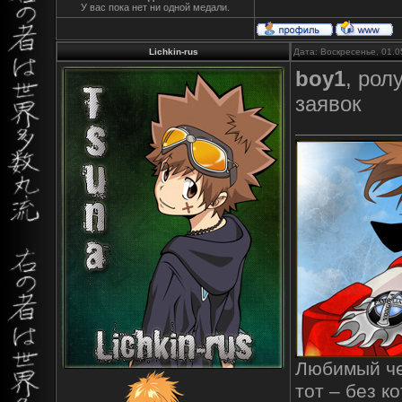
У вас пока нет ни одной медали.
Lichkin-rus
Дата: Воскресенье, 01.0
boy1
, рол
заявок
Любимый чел
тот – без к