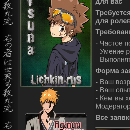
для вас
Требуется
для роле
Требован
- Частое 
- Умение 
- Выполня
Форма за
- Ваш воз
- Ваш опы
- Кем вы 
Модерато
Все заявк