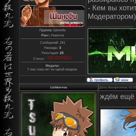
- Кем вы хоти
Модератором)
Группа:
Шиноби
Ранг:
Новичок
Сообщений:
281
Награды:
3
Репутация:
23
Статус:
Медали:
У вас пока нет ни одной медали.
Lichkin-rus
Дата: Воскресенье, 01.0
ждём ещё 