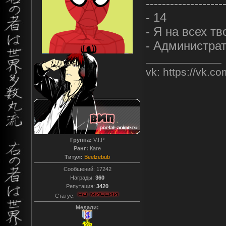
-------------------
- 14
- Я на всех т
- Администра
vk: https://vk.
Группа:
V.I.P
Ранг:
Каге
Титул:
Beelzebub
Сообщений:
17242
Награды:
360
Репутация:
3420
Статус:
Медали: