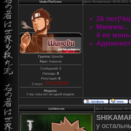
UnderTheCross
Дата: Воскресенье, 08.05.2011,
16 лет(Че
Ммммм... 
4 не мен
Админист
Группа:
Шиноби
Ранг:
Новичок
Сообщений:
8
Награды:
0
Репутация:
0
Статус:
Медали:
У вас пока нет ни одной медали.
Lichkin-rus
Дата: Воскресенье, 08.0
SHIKAMA
у остальны