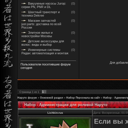
Вакуумные насосы Jurop:
(0)
серии PN, PNR и DL
Шахтный транспорт и
(0)
техника Dekree
Магазин запчастей
(0)
just.parts: доставка по всей
России
Элитное жилье и
(0)
новостройки Москвы
Детские аксессуары для
(0)
волос: виды и выбор
Инженерные системы
(0)
Ридан: автоматизация и монтаж
Для добавле
Пользователи посетившие форум
сегодня:
1
Страница
1
из
1
Наруто форум
»
Основной раздел
»
Набор Персонала на сайт
»
Набор - Админист
Набор - Администрации для ролевой Наруто
Lichkin-rus
Дата: Воскресенье, 01.0
Если вы х