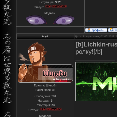
Репутация:
3528
Статус:
Медали:
boy1
Дата: Воскресенье, 01.05.2011,
[b]Lichkin-ru
ролку![/b]
Группа:
Шиноби
Ранг:
Новичок
Сообщений:
281
Награды:
3
Репутация:
23
Статус:
Медали: