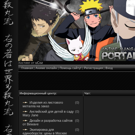
Хостинг от
uCoz
Главная
|
Аниме онлайн
|
Помощь сайту!
|
Регистрация
|
Вход
Информационный центр:
Чат:
Изделия из листового
(0)
металла на заказ
Английский для детей в саду
(0)
Mary Jane
Дизайн и разработка сайтов
(0)
от Bewave
Экипировка для
(0)
единоборств: цены в Москве