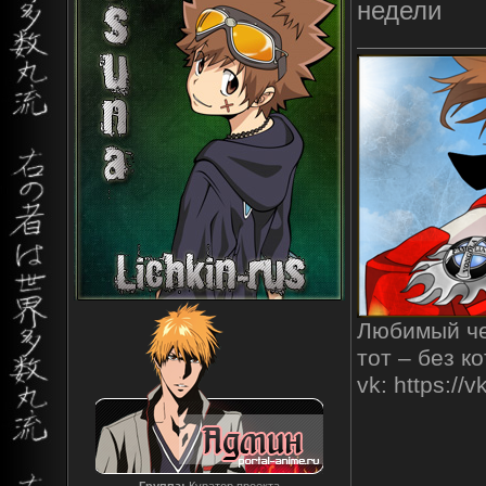
недели
Любимый чел
тот – без к
vk: https:/
Группа:
Куратор проекта