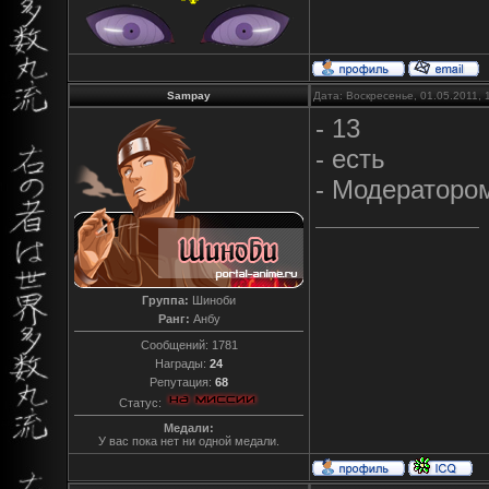
Sampay
Дата: Воскресенье, 01.05.2011,
- 13
- есть
- Модераторо
Группа:
Шиноби
Ранг:
Анбу
Сообщений:
1781
Награды:
24
Репутация:
68
Статус:
Медали:
У вас пока нет ни одной медали.