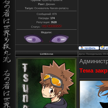
Ранг:
Джонин
Титул:
Основатель Naruto-portal.ru
Сообщений:
879
Награды:
174
Репутация:
3528
Статус:
Медали:
Lichkin-rus
Дата: Понедельник, 09.
Администр
Тема зак