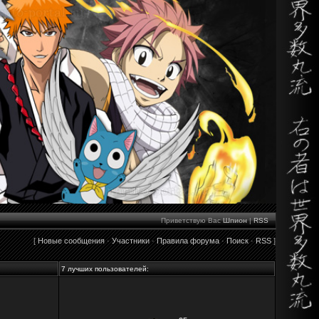
Приветствую Вас
Шпион
|
RSS
[
Новые сообщения
·
Участники
·
Правила форума
·
Поиск
·
RSS
]
7 лучших пользователей: