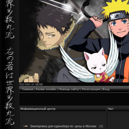
Хостинг от
uCoz
Главная
|
Аниме онлайн
|
Помощь сайту!
|
Регистрация
|
Вход
Информационный центр:
Чат:
Экипировка для единоборств: цены в Москве
(0)