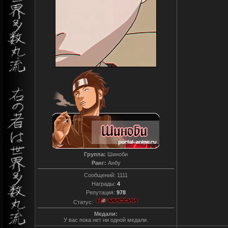
Группа:
Шиноби
Ранг:
Анбу
Сообщений:
1111
Награды:
4
Репутация:
978
Статус:
Медали:
У вас пока нет ни одной медали.