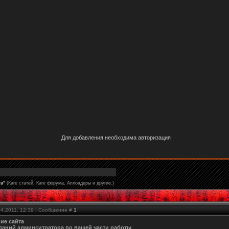
Для добавления необходима авторизация
а"
(Каге статей, Каге форума, Аплоадеры и другие.)
04.2011, 12:39 | Сообщение #
1
ие сайта
даний админситратора по вашей части работы