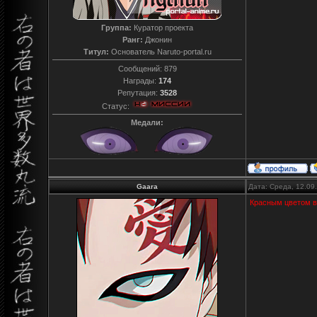
Группа:
Куратор проекта
Ранг:
Джонин
Титул:
Основатель Naruto-portal.ru
Сообщений:
879
Награды:
174
Репутация:
3528
Статус:
Медали:
Gaara
Дата: Среда, 12.09
Красным цветом в