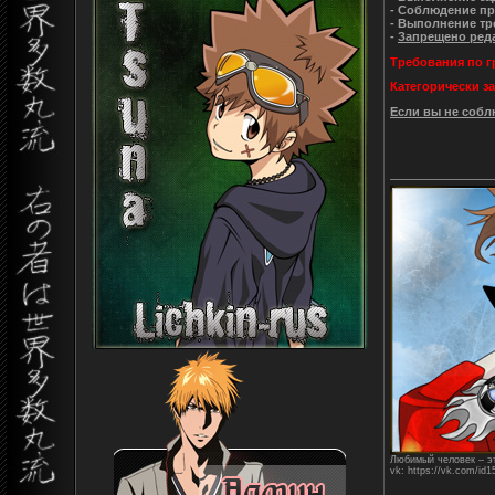
- Соблюдение пра
- Выполнение тр
-
Запрещено реда
Требования по г
Категорически з
Если вы не собл
Любимый человек – эт
vk: https://vk.com/id