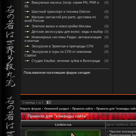
Вакуумные насосы Jurop: серии PN, PNR и
(0)
DL
Шахтный транспорт и техника Dekree
(0)
Магазин запчастей just.parts: доставка по
(0)
всей России
Элитное жилье и новостройки Москвы
(0)
Детские аксессуары для волос: виды и выбор
(0)
Инженерные системы Ридан: автоматизация
(0)
и монтаж
Экскурсии в Эрмитаж и пригороды СПб
(0)
Экскурсии и туры по СПб от компании
(0)
Captour
Студия Улыбки: лечение зубов в Волгограде
(0)
Пользователи посетившие форум сегодня:
1
Страница
1
из
1
Наруто форум
»
Основной раздел
»
Правила сайта
»
Правила для "команды сайт
Правила для "команды сайта"
Lichkin-rus
Дата: Суббота, 30.
- Частое посещен
- Выполнение за