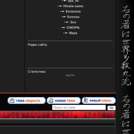
aya_95
Hinata-sama
Exclusive
Коноха
Эко
O4IOPik
Maya
Радио сайта:
Статистика:
пусто