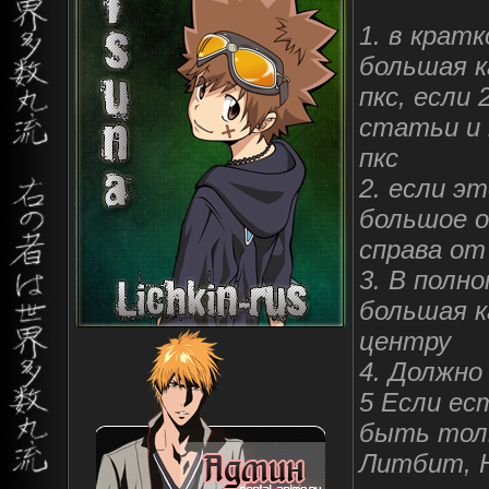
1. в крат
большая к
пкс, если
статьи и 
пкс
2. если э
большое 
справа от
3. В полн
большая к
центру
4. Должно
5 Если ес
быть толь
Литбит, Н