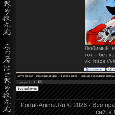
Любимый чел
тот – без к
vk: https:/
Наруто форум
»
Основной раздел
»
Правила сайта
»
Правила добавления материа
1
Страница
1
из
1
Portal-Anime.Ru © 2026 - Все п
сайта