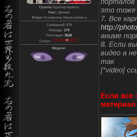
порталов 
Группа:
Куратор проекта
это тоже
Ранг:
Джонин
7. Все ка
Титул:
Основатель Naruto-portal.ru
Сообщений:
879
http://photo
Награды:
174
аниме по
Репутация:
3528
Статус:
8. Если в
Медали:
видео а н
так
[*video] с
Если все
материал 