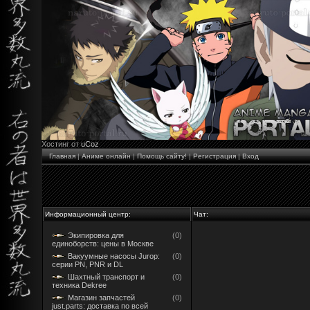
Хостинг от
uCoz
Главная
|
Аниме онлайн
|
Помощь сайту!
|
Регистрация
|
Вход
Информационный центр:
Чат:
Экипировка для
(0)
единоборств: цены в Москве
Вакуумные насосы Jurop:
(0)
серии PN, PNR и DL
Шахтный транспорт и
(0)
техника Dekree
Магазин запчастей
(0)
just.parts: доставка по всей