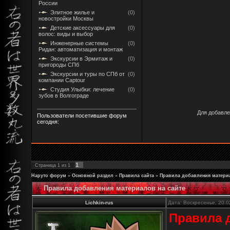
России
Элитное жилье и
(0)
новостройки Москвы
Детские аксессуары для
(0)
волос: виды и выбор
Инженерные системы
(0)
Ридан: автоматизация и монтаж
Экскурсии в Эрмитаж и
(0)
пригороды СПб
Экскурсии и туры по СПб от
(0)
компании Captour
Студия Улыбки: лечение
(0)
зубов в Волгограде
Для добавле
Пользователи посетившие форум
сегодня:
1
Страница
1
из
1
Наруто форум
»
Основной раздел
»
Правила сайта
»
Правила добавления материа
Правила добавления материалов на сайте
Lichkin-rus
Дата: Воскресенье, 20.0
Правила 