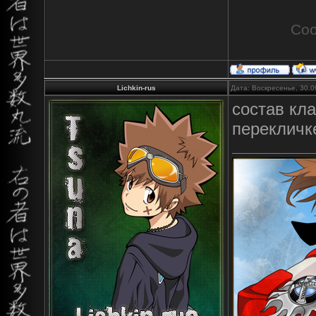
Соо
Lichkin-rus
Дата: Воскресенье, 30.0
состав кла
перекличк