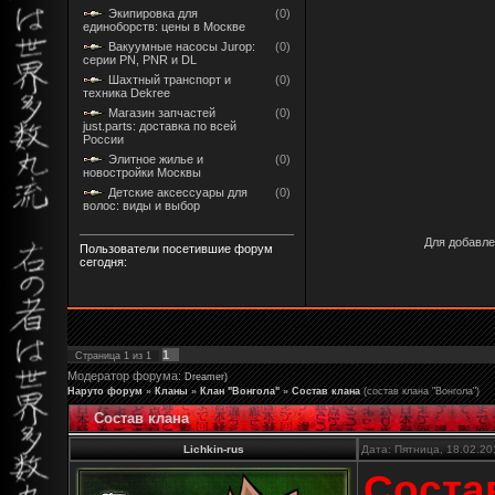
Экипировка для
(0)
единоборств: цены в Москве
Вакуумные насосы Jurop:
(0)
серии PN, PNR и DL
Шахтный транспорт и
(0)
техника Dekree
Магазин запчастей
(0)
just.parts: доставка по всей
России
Элитное жилье и
(0)
новостройки Москвы
Детские аксессуары для
(0)
волос: виды и выбор
Для добавле
Пользователи посетившие форум
сегодня:
1
Страница
1
из
1
Модератор форума:
Dreamer)
Наруто форум
»
Кланы
»
Клан "Вонгола"
»
Состав клана
(состав клана "Вонгола")
Состав клана
Lichkin-rus
Дата: Пятница, 18.02.20
Соста