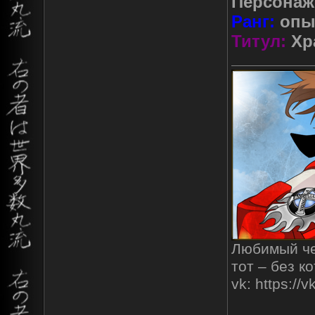
Персонаж
Ранг:
опы
Титул:
Хр
Любимый чел
тот – без к
vk: https:/