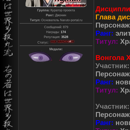
Дисципли
Группа:
Куратор проекта
Глава ди
Ранг:
Джонин
Титул:
Основатель Naruto-portal.ru
Персонаж
Сообщений:
879
Ранг:
элит
Награды:
174
Репутация:
3528
Титул:
Хр
Статус:
Медали:
Вонгола Х
Участник:
Персонаж
Ранг:
нов
Титул:
Хр
Участник:
Персонаж
Ранг:
нов