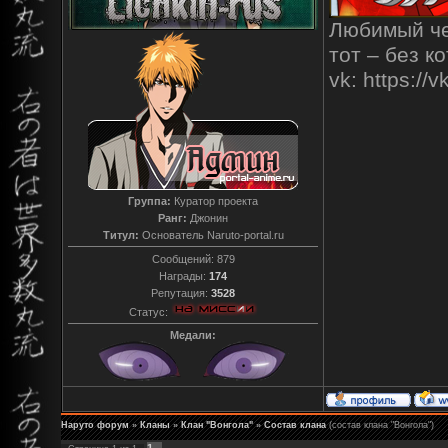
Любимый чел
тот – без к
vk: https:/
Группа:
Куратор проекта
Ранг:
Джонин
Титул:
Основатель Naruto-portal.ru
Сообщений:
879
Награды:
174
Репутация:
3528
Статус:
Медали:
Наруто форум
»
Кланы
»
Клан "Вонгола"
»
Состав клана
(состав клана "Вонгола")
1