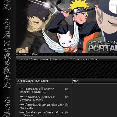
Хостинг от
uCoz
Главная
|
Аниме онлайн
|
Помощь сайту!
|
Регистрация
|
Вход
Информационный центр:
Чат:
Таможенный юрист в
(0)
Москве | Услуги ВЭД
Изделия из листового
(0)
металла на заказ
Английский для детей в саду
(0)
Mary Jane
Дизайн и разработка сайтов
(0)
от Bewave