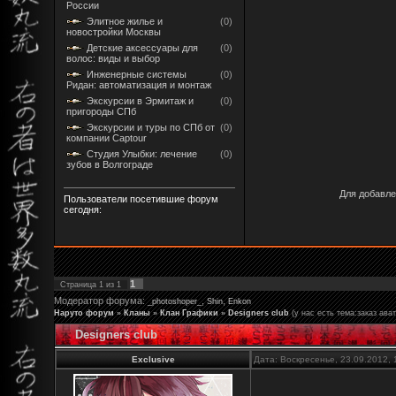
России
Элитное жилье и
(0)
новостройки Москвы
Детские аксессуары для
(0)
волос: виды и выбор
Инженерные системы
(0)
Ридан: автоматизация и монтаж
Экскурсии в Эрмитаж и
(0)
пригороды СПб
Экскурсии и туры по СПб от
(0)
компании Captour
Студия Улыбки: лечение
(0)
зубов в Волгограде
Для добавле
Пользователи посетившие форум
сегодня:
1
Страница
1
из
1
Модератор форума:
,
,
_photoshoper_
Shin
Enkon
Наруто форум
»
Кланы
»
Клан Графики
»
Designers club
(у нас есть тема:заказ ава
Designers club
Exclusive
Дата: Воскресенье, 23.09.2012,