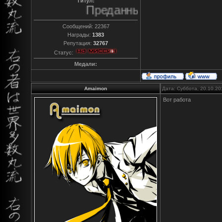
Титул:
Преданный
Сообщений:
22367
Награды:
1383
Репутация:
32767
Статус:
Медали:
Amaimon
Дата: Суббота, 20.10.20
Вот работа