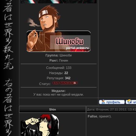
Группа:
Шиноби
Ранг:
Генин
Сообщений:
133
Награды:
22
Репутация:
342
Статус:
Медали:
У вас пока нет ни одной медали.
Shin
Дата: Вторник, 27.11.2012, 13:
Fallse
, принят).