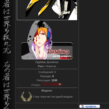
Группа:
Дизайнер
Ранг:
Новичок
Сообщений:
6
Награды:
6
Репутация:
1249
Статус:
Медали:
У вас пока нет ни одной медали.