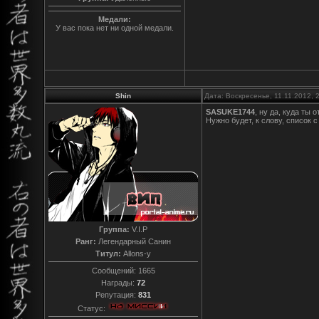
Медали:
У вас пока нет ни одной медали.
Shin
Дата: Воскресенье, 11.11.2012,
SASUKE1744
, ну да, куда ты 
Нужно будет, к слову, список 
Группа:
V.I.P
Ранг:
Легендарный Санин
Титул:
Allons-y
Сообщений:
1665
Награды:
72
Репутация:
831
Статус: