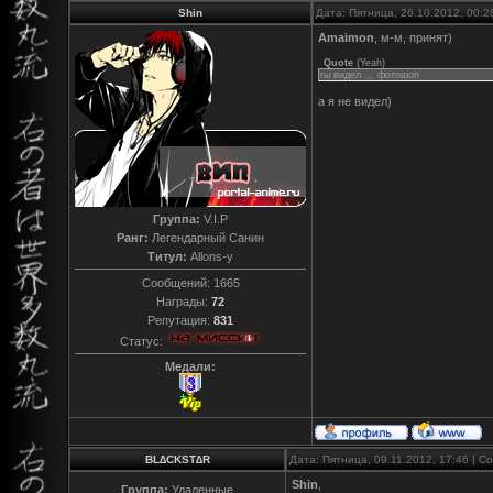
Shin
Дата: Пятница, 26.10.2012, 00:
Amaimon
, м-м, принят)
Quote
(
Yeah
)
ты видел ,,, фотошоп
а я не видел)
Группа:
V.I.P
Ранг:
Легендарный Санин
Титул:
Allons-y
Сообщений:
1665
Награды:
72
Репутация:
831
Статус:
Медали:
BL∆CKST∆R
Дата: Пятница, 09.11.2012, 17:46 | 
Shin
,
Группа:
Удаленные