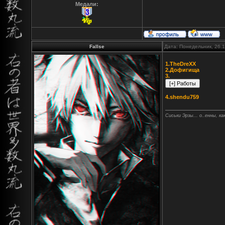
Медали:
Fallse
Дата: Понедельник, 26.
1.TheDreXX
2.Дофигища
3.
4.shendu759
Сиськи Эрзы... о..енны, как