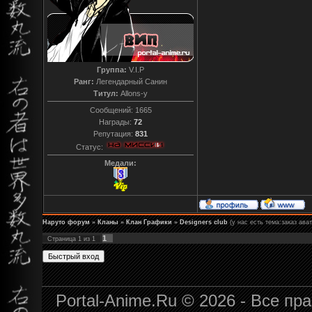
Группа:
V.I.P
Ранг:
Легендарный Санин
Титул:
Allons-y
Сообщений:
1665
Награды:
72
Репутация:
831
Статус:
Медали:
Наруто форум
»
Кланы
»
Клан Графики
»
Designers club
(у нас есть тема:заказ ава
1
Страница
1
из
1
Portal-Anime.Ru © 2026 - Все п