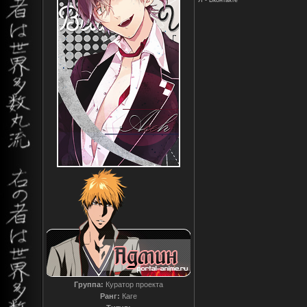
Я - Вконтакте
Группа:
Куратор проекта
Ранг:
Каге