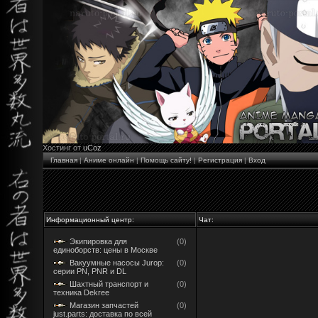
Хостинг от
uCoz
Главная
|
Аниме онлайн
|
Помощь сайту!
|
Регистрация
|
Вход
Информационный центр:
Чат:
Экипировка для
(0)
единоборств: цены в Москве
Вакуумные насосы Jurop:
(0)
серии PN, PNR и DL
Шахтный транспорт и
(0)
техника Dekree
Магазин запчастей
(0)
just.parts: доставка по всей