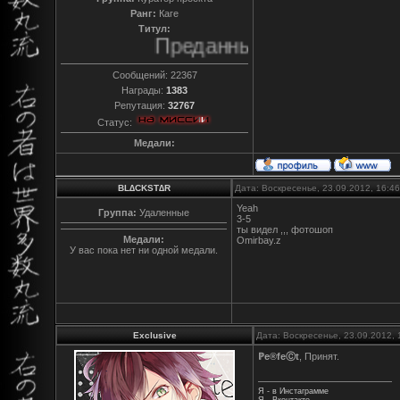
Ранг:
Каге
Титул:
Преданный
Сообщений:
22367
Награды:
1383
Репутация:
32767
Статус:
Медали:
BL∆CKST∆R
Дата: Воскресенье, 23.09.2012, 16:4
Yeah
Группа:
Удаленные
3-5
ты видел ,,, фотошоп
Медали:
Omirbay.z
У вас пока нет ни одной медали.
Exclusive
Дата: Воскресенье, 23.09.2012,
ℙe®feⒸt
, Принят.
Я - в Инстаграмме