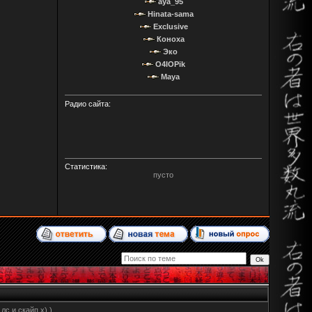
aya_95
Hinata-sama
Exclusive
Коноха
Эко
O4IOPik
Maya
Радио сайта:
Статистика:
пусто
с и скайп х) )