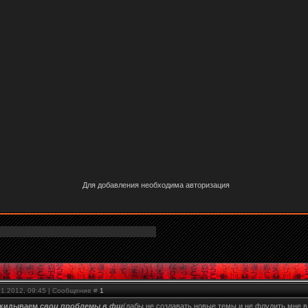
Для добавления необходима авторизация
01.2012, 09:45 | Сообщение #
1
кидываем
свои проблемы в фш
(дабы не создавать новые темы и не флудить мне в л