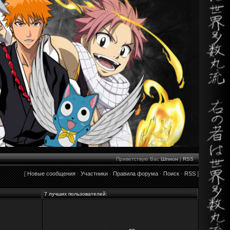
Приветствую Вас
Шпион
|
RSS
[
Новые сообщения
·
Участники
·
Правила форума
·
Поиск
·
RSS
]
7 лучших пользователей: