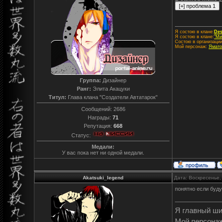
Я состою в клане:
Des
Я состою в клане:
"Ми
Состою в организаци
Мой персонаж:
Ямато
Группа:
Дизайнер
Ранг:
Элита Акацуки
Титул:
Глава клана "Создатели Автатарок"
Сообщений:
2686
Награды:
71
Репутация:
668
Статус:
Медали:
У вас пока нет ни одной медали.
Akatsuki_legend
Дата: Воскресенье,
понятно если буду
Я главный ш
Мой персона