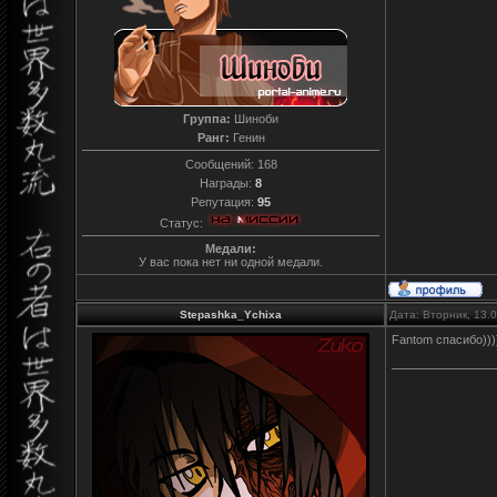
Группа:
Шиноби
Ранг:
Генин
Сообщений:
168
Награды:
8
Репутация:
95
Статус:
Медали:
У вас пока нет ни одной медали.
Stepashka_Ychixa
Дата: Вторник, 13.
Fantom спасибо)))