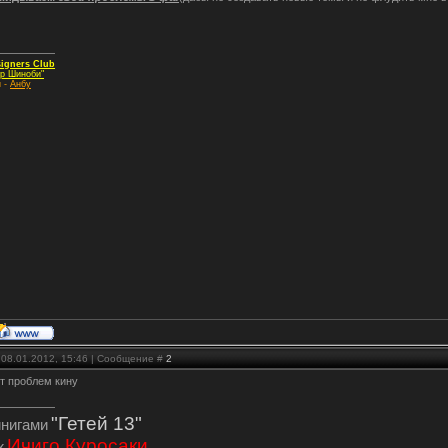
igners Club
р Шиноби"
и -
Анбу
 08.01.2012, 15:46 | Сообщение #
2
т проблем кину
"Гетей 13"
инигами
Ичиго Куросаки
ж