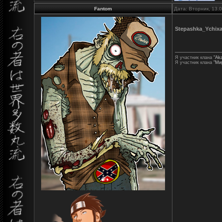
Fantom
Дата: Вторник, 13.
Stepashka_Ychix
Я участник клана
"Aka
Я участник клана
"Ми