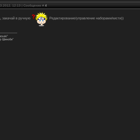
03.2012, 12:13 | Сообщение #
4
a
, закачай в ручную
Редактирование/управление наборами/кисти))
tsuki"
р Шиноби"