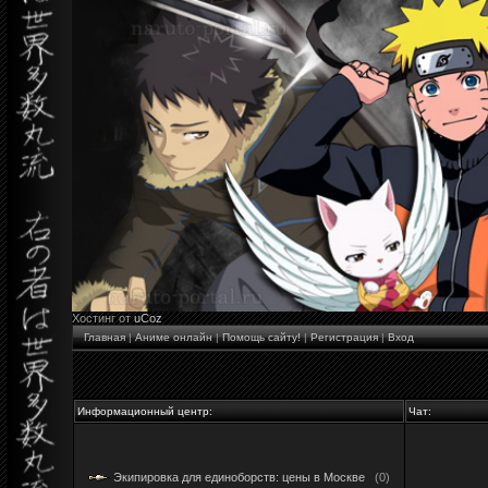
Хостинг от
uCoz
Главная
|
Аниме онлайн
|
Помощь сайту!
|
Регистрация
|
Вход
Информационный центр:
Чат:
Экипировка для единоборств: цены в Москве
(0)