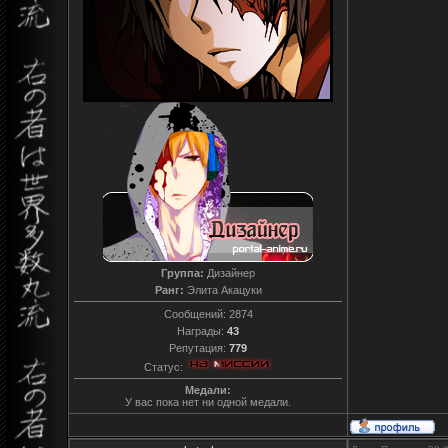
Группа:
Дизайнер
Ранг:
Элита Акацуки
Сообщений:
2874
Награды:
43
Репутация:
779
Статус:
Медали:
У вас пока нет ни одной медали.