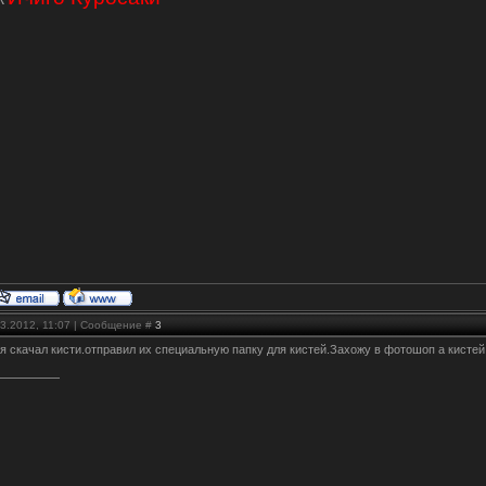
03.2012, 11:07 | Сообщение #
3
я скачал кисти.отправил их специальную папку для кистей.Захожу в фотошоп а кистей 