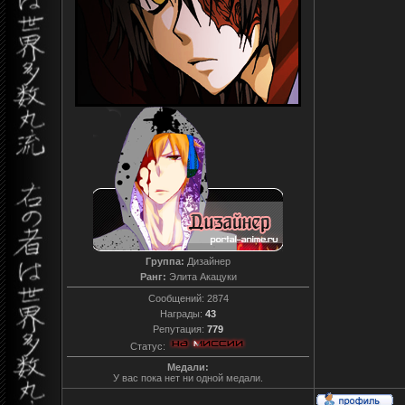
Группа:
Дизайнер
Ранг:
Элита Акацуки
Сообщений:
2874
Награды:
43
Репутация:
779
Статус:
Медали:
У вас пока нет ни одной медали.