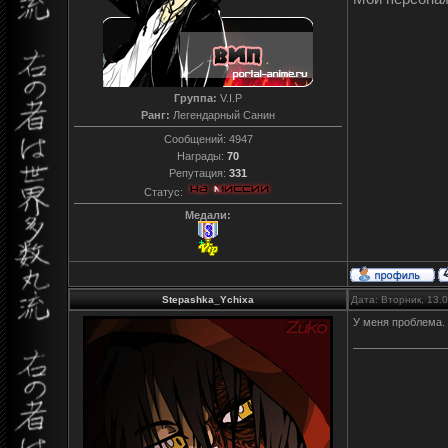
Группа:
V.I.P
Ранг:
Легендарный Санин
Сообщений:
4947
Награды:
70
Репутация:
331
Статус:
Медали:
Stepashka_Ychixa
Дата: Вторник, 13.
У меня проблема. 