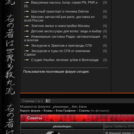
Вакуумные насосы Jurop: серии PN, PNR и
(0)
DL
Шахтный транспорт и техника Dekree
(0)
Магазин запчастей just.parts: доставка по
(0)
всей России
Элитное жилье и новостройки Москвы
(0)
Детские аксессуары для волос: виды и выбор
(0)
Инженерные системы Ридан: автоматизация
(0)
и монтаж
Экскурсии в Эрмитаж и пригороды СПб
(0)
Экскурсии и туры по СПб от компании
(0)
Captour
Студия Улыбки: лечение зубов в Волгограде
(0)
Пользователи посетившие форум сегодня:
1
Страница
1
из
1
Модератор форума:
,
,
_photoshoper_
Shin
Enkon
Наруто форум
»
Кланы
»
Клан Графики
»
Советы
(по фотошопу)
Советы
_photoshoper_
Дата: Суббота, 07.
В
данной теме
с