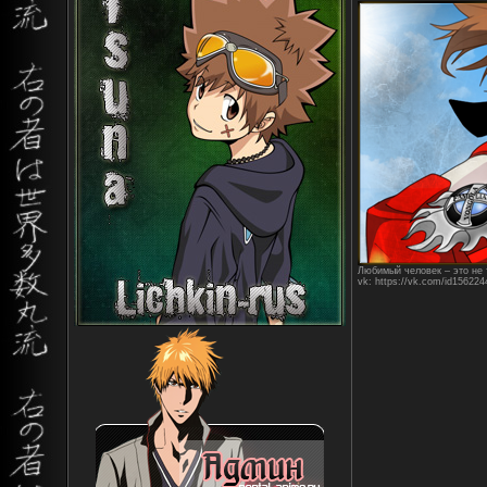
Любимый человек – это не т
vk: https://vk.com/id156224