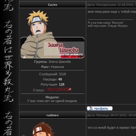
Cacke
Дата: Понедельник, 11.04.2011,
мне пока рано еще с тобой пе
Я участник клана "Вонгола"
мой персонаж: Рокудо Мукуро
Группа:
Элита Шиноби
Ранг:
Новичок
Сообщений:
3118
Награды:
48
Репутация:
128
Статус:
Медали:
У вас пока нет ни одной медали.
rudikten
Дата: Пятница, 08.07.2011, 16:
кто со мной будет в приват ба