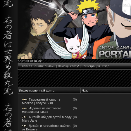
Хостинг от
uCoz
Главная
|
Аниме онлайн
|
Помощь сайту!
|
Регистрация
|
Вход
Информационный центр:
Чат:
Таможенный юрист в
(0)
Москве | Услуги ВЭД
Изделия из листового
(0)
металла на заказ
Английский для детей в саду
(0)
Mary Jane
Дизайн и разработка сайтов
(0)
от Bewave