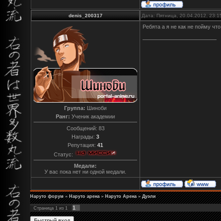
denis_200317
Дата: Пятница, 20.04.2012, 23:
Ребята а я не как не пойму что
Группа:
Шиноби
Ранг:
Ученик академии
Сообщений:
83
Награды:
3
Репутация:
41
Статус:
Медали:
У вас пока нет ни одной медали.
Наруто форум
»
Наруто арена
»
Наруто Арена
»
Дуэли
1
Страница
1
из
1