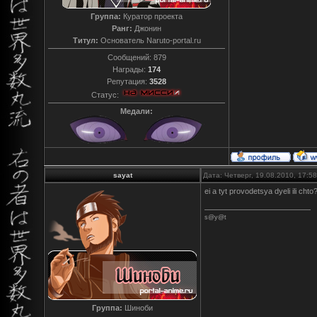
Группа:
Куратор проекта
Ранг:
Джонин
Титул:
Основатель Naruto-portal.ru
Сообщений:
879
Награды:
174
Репутация:
3528
Статус:
Медали:
sayat
Дата: Четверг, 19.08.2010, 17:
ei a tyt provodetsya dyeli ili chto
s@y@t
Группа:
Шиноби