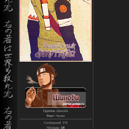
Группа:
Шиноби
Ранг:
Чунин
Сообщений:
376
Награды:
14