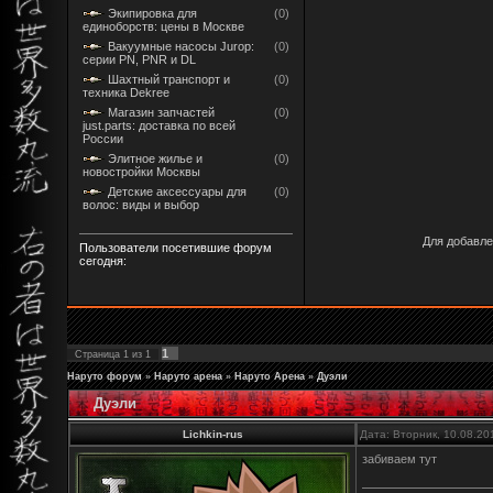
Экипировка для
(0)
единоборств: цены в Москве
Вакуумные насосы Jurop:
(0)
серии PN, PNR и DL
Шахтный транспорт и
(0)
техника Dekree
Магазин запчастей
(0)
just.parts: доставка по всей
России
Элитное жилье и
(0)
новостройки Москвы
Детские аксессуары для
(0)
волос: виды и выбор
Для добавле
Пользователи посетившие форум
сегодня:
1
Страница
1
из
1
Наруто форум
»
Наруто арена
»
Наруто Арена
»
Дуэли
Дуэли
Lichkin-rus
Дата: Вторник, 10.08.20
забиваем тут