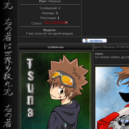
Ранг:
Новичок
Сообщений:
4
Награды:
1
Репутация:
1
Статус:
Медали:
У вас пока нет ни одной медали.
Lichkin-rus
Дата: Пятница, 27.08.20
sayat
,
тут можно забить дуэл