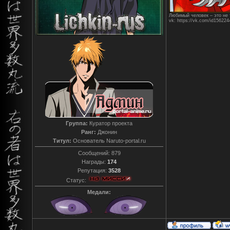
Любимый человек – это не т
vk: https://vk.com/id156224
Группа:
Куратор проекта
Ранг:
Джонин
Титул:
Основатель Naruto-portal.ru
Сообщений:
879
Награды:
174
Репутация:
3528
Статус:
Медали: