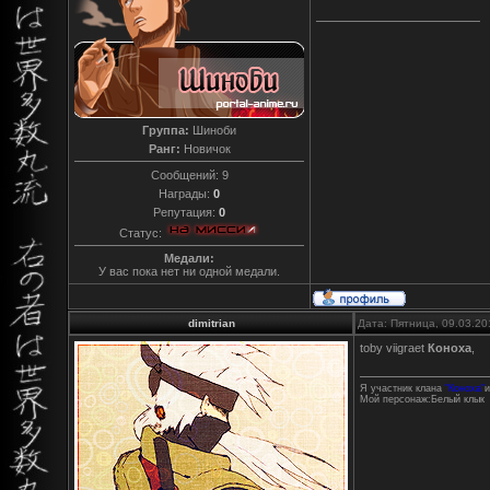
Группа:
Шиноби
Ранг:
Новичок
Сообщений:
9
Награды:
0
Репутация:
0
Статус:
Медали:
У вас пока нет ни одной медали.
dimitrian
Дата: Пятница, 09.03.20
toby viigraet
Коноха
,
Я участник клана
"Коноха"
и
Мой персонаж:Белый клык