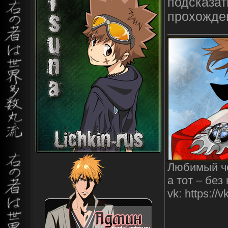
подсказат
прохожде
Любимый че
а тот – без
vk: https:/