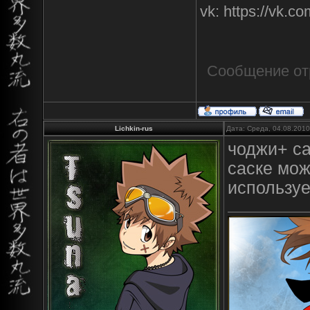
vk: https://vk.
Сообщение от
Lichkin-rus
Дата: Среда, 04.08.201
чоджи+ с
саске мож
использу