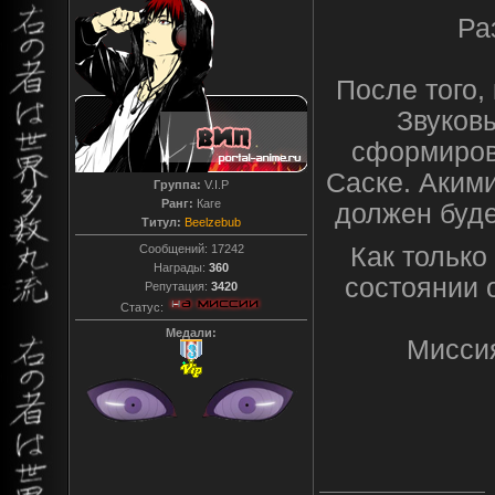
Ра
После того,
Звуков
сформиров
Саске. Акими
Группа:
V.I.P
Ранг:
Каге
должен буде
Титул:
Beelzebub
Сообщений:
17242
Как только
Награды:
360
состоянии 
Репутация:
3420
Статус:
Медали:
Миссия