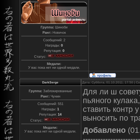
Группа:
Шиноби
Ранг:
Новичок
Сообщений:
2
Награды:
0
Репутация:
0
Статус:
Медали:
У вас пока нет ни одной медали.
DarkSerge
Дата: Суббота, 01.10.2011, 17:50 | 
Для ли ш совет
Группа:
Заблокированные
Ранг:
Чунин
пьяного кулака
Сообщений:
551
ставить контр у 
Награды:
1
Репутация:
14
выносить по тр
Статус:
Медали:
Добавлено
(01
У вас пока нет ни одной медали.
----------------------