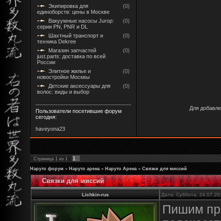
Экипировка для
(0)
единоборств: цены в Москве
Вакуумные насосы Jurop:
(0)
серии PN, PNR и DL
Шахтный транспорт и
(0)
техника Dekree
Магазин запчастей
(0)
just.parts: доставка по всей
России
Элитное жилье и
(0)
новостройки Москвы
Детские аксессуары для
(0)
волос: виды и выбор
Для добавле
Пользователи посетившие форум
сегодня:
haveyona23
1
Страница
1
из
1
Наруто форум
»
Наруто арена
»
Наруто Арена
»
Связки для миссий
Связки для миссий
Lichkin-rus
Дата: Суббота, 24.07.20
Пишим пр