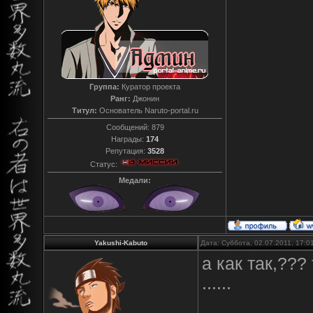
Группа:
Куратор проекта
Ранг:
Джонин
Титул:
Основатель Naruto-portal.ru
Сообщений:
879
Награды:
174
Репутация:
3528
Статус:
Медали:
Yakushi-Kabuto
Дата: Суббота, 02.07.2011, 17:
а как так,???
......