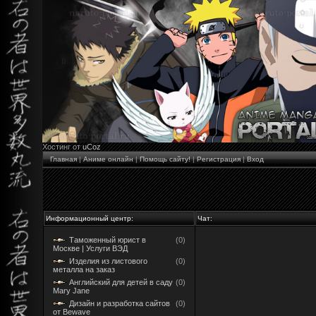
Хостинг от
uCoz
Главная
|
Аниме онлайн
|
Помощь сайту!
|
Регистрация
|
Вход
Информационный центр:
Чат:
Таможенный юрист в
(0)
Москве | Услуги ВЭД
Изделия из листового
(0)
металла на заказ
Английский для детей в саду
(0)
Mary Jane
Дизайн и разработка сайтов
(0)
от Bewave