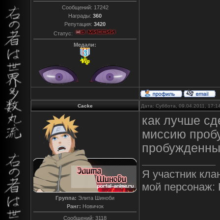
Сообщений:
17242
Награды:
360
Репутация:
3420
Статус:
Медали:
Cacke
Дата: Суббота, 09.04.2011, 17:
как лучше сд
миссию пробу
пробужденны
Я участник кла
мой персонаж: 
Группа:
Элита Шиноби
Ранг:
Новичок
Сообщений:
3118