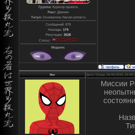
Группа:
Куратор проекта
Ранг:
Джонин
Титул:
Основатель Naruto-portal.ru
Сообщений:
879
Награды:
174
Репутация:
3528
Статус:
Медали:
Эко
Дата: Среда, 04.08.2010, 16:40
Миссии Р
неопытн
состояни
Назв
Ти