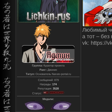
Любимый че
а тот – без
vk: https:/
Группа:
Куратор проекта
Ранг:
Джонин
Титул:
Основатель Naruto-portal.ru
Сообщений:
879
Награды:
174
Репутация:
3528
Статус:
Медали: