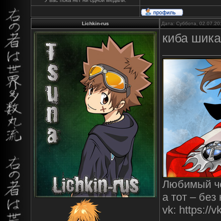
У вас пока нет ни одной медали.
Lichkin-rus
Дата: Суббота, 02.07.20
киба шика
Любимый че
а тот – без
vk: https:/