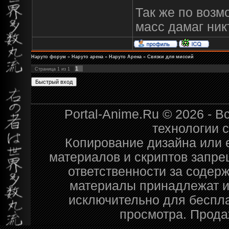
Так же по возм
масс дамаг ник
Наруто форум
»
Наруто арена
»
Наруто Арена
»
Связки для миссий
1
Страница
1
из
1
Portal-Anime.Ru © 2026 - 
технологии 
Копирование дизайна или е
материалов и скриптов запре
ответственности за содер
материалы принадлежат и
исключительно для беспл
просмотра. Прода