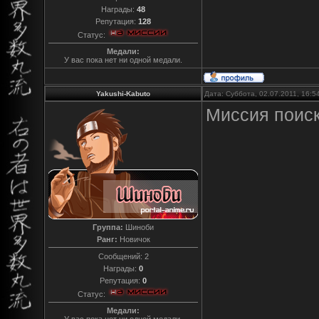
Награды:
48
Репутация:
128
Статус:
Медали:
У вас пока нет ни одной медали.
Yakushi-Kabuto
Дата: Суббота, 02.07.2011, 16:
Миссия поиск 
Группа:
Шиноби
Ранг:
Новичок
Сообщений:
2
Награды:
0
Репутация:
0
Статус:
Медали: